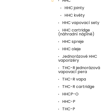
HHC
HHC jointy
HHC květy
HHC vapovací sety
HHC cartridge
(náhradní náplně)
HHC spreje
HHC oleje
Jednorázové HHC
vaporizéry
THC-R jednorázová
vapovací pera
THC-R vapa
THC-R cartridge
HHCP-O
HHC-P
THC-P