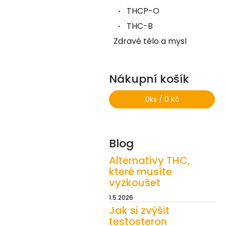
THCP-O
THC-B
Zdravé tělo a mysl
Nákupní košík
0
ks /
0 Kč
Blog
Alternativy THC,
které musíte
vyzkoušet
1.5.2026
Jak si zvýšit
testosteron