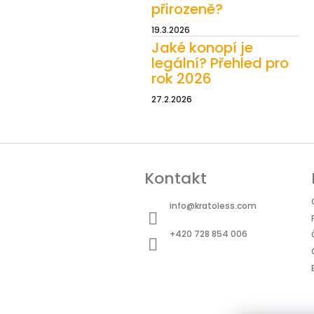
přirozeně?
19.3.2026
Jaké konopí je
legální? Přehled pro
rok 2026
27.2.2026
Z
á
Kontakt
p
a
info
@
kratoless.com
t
+420 728 854 006
í