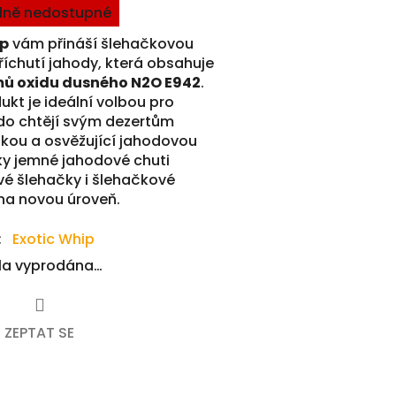
ně nedostupné
ip
vám přináší šlehačkovou
íchutí jahody, která obsahuje
ů oxidu dusného N2O E942
.
ukt je ideální volbou pro
do chtějí svým dezertům
kou a osvěžující jahodovou
íky jemné jahodové chuti
vé šlehačky i šlehačkové
na novou úroveň.
:
Exotic Whip
yla vyprodána…
ZEPTAT SE