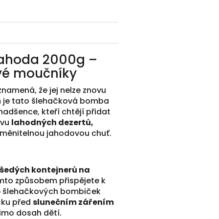
jahoda 2000g –
ové moučníky
namená, že jej nelze znovu
m je tato šlehačková bomba
nadšence, kteří chtějí přidat
avu
lahodných dezertů,
měnitelnou jahodovou chuť.
šedých kontejnerů na
ímto způsobem přispějete k
p
šlehačkových bombiček
čku před
slunečním zářením
mimo dosah dětí.