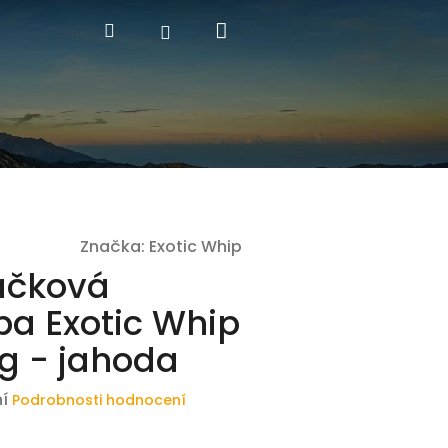
Nákupní
Hledat
Přihlášení
košík
Značka:
Exotic Whip
ačková
a Exotic Whip
g - jahoda
í
Podrobnosti hodnocení