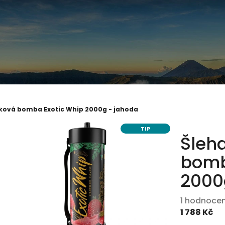
ková bomba Exotic Whip 2000g - jahoda
TIP
Šleh
bomb
2000
Průměrné
1 hodnocen
hodnocení
1 788 Kč
produktu
Měrná