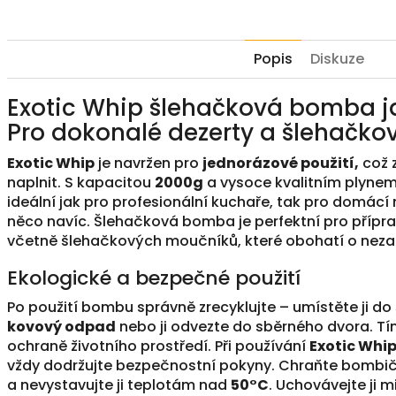
Popis
Diskuze
Exotic Whip šlehačková bomba 
Pro dokonalé dezerty a šlehačk
Exotic Whip
je navržen pro
jednorázové použití,
což z
naplnit. S kapacitou
2000g
a vysoce kvalitním plyne
ideální jak pro profesionální kuchaře, tak pro domácí 
něco navíc. Šlehačková bomba je perfektní pro přípr
včetně šlehačkových moučníků, které obohatí o neza
Ekologické a bezpečné použití
Po použití bombu správně zrecyklujte – umístěte ji do
kovový odpad
nebo ji odvezte do sběrného dvora. T
ochraně životního prostředí. Při používání
Exotic Whi
vždy dodržujte bezpečnostní pokyny. Chraňte bombi
a nevystavujte ji teplotám nad
50°C
. Uchovávejte ji 