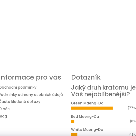
Informace pro vás
Dotazník
Jaký druh kratomu je
Obchodní podmínky
Váš nejoblíbenější?
Podmínky ochrany osobních údajů
Často kladené dotazy
Green Maeng-Da
(77%
O nás
Blog
Red Maeng-Da
(6%
White Maeng-Da
(12%