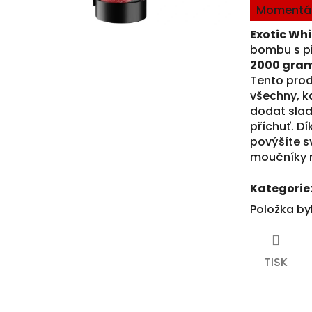
Momentál
je
cena:
5,0
Exotic Wh
z
bombu s př
5
2000 gram
hvězdiček.
Tento prod
všechny, k
dodat slad
příchuť. D
povýšíte s
moučníky 
Kategorie
Položka b
TISK