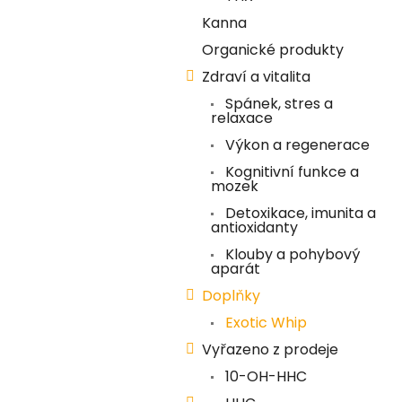
í
Kanna
p
Organické produkty
a
Zdraví a vitalita
n
Spánek, stres a
e
relaxace
l
Výkon a regenerace
Kognitivní funkce a
mozek
Detoxikace, imunita a
antioxidanty
Klouby a pohybový
aparát
Doplňky
Exotic Whip
Vyřazeno z prodeje
10-OH-HHC