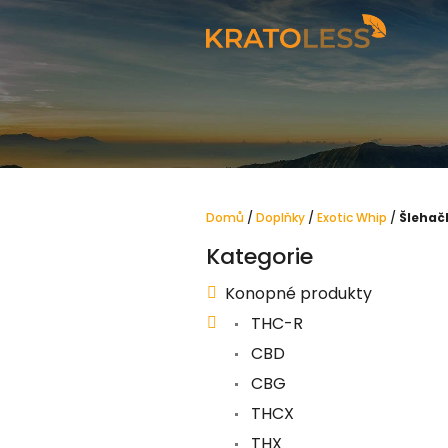
Přejít
na
obsah
Domů
/
Doplňky
/
Exotic Whip
/
Šlehač
P
Kategorie
Přeskočit
o
kategorie
s
Konopné produkty
t
THC-R
r
CBD
a
CBG
n
THCX
n
THX