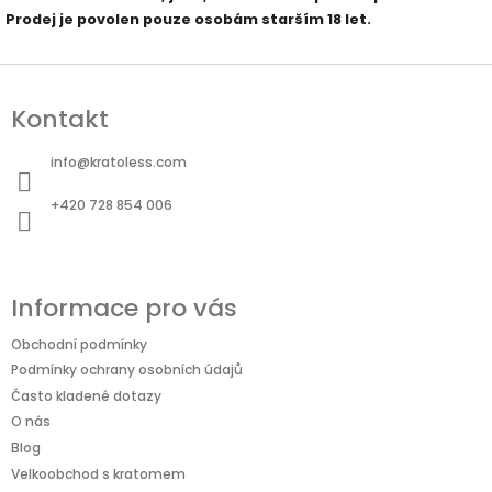
Prodej je povolen pouze osobám starším 18 let.
Z
á
Kontakt
p
a
info
@
kratoless.com
t
+420 728 854 006
í
Informace pro vás
Obchodní podmínky
Podmínky ochrany osobních údajů
Často kladené dotazy
O nás
Blog
Velkoobchod s kratomem