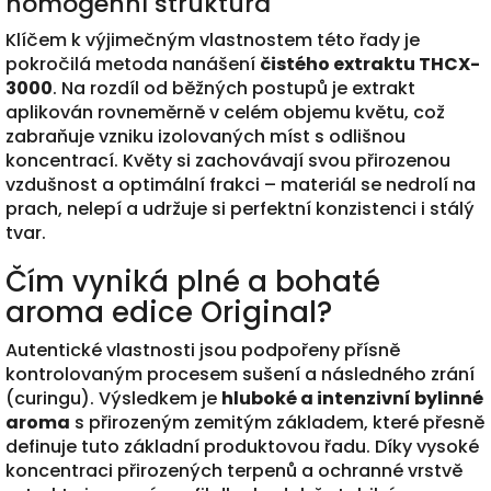
homogenní struktura
Klíčem k výjimečným vlastnostem této řady je
pokročilá metoda nanášení
čistého extraktu THCX-
3000
. Na rozdíl od běžných postupů je extrakt
aplikován rovneměrně v celém objemu květu, což
zabraňuje vzniku izolovaných míst s odlišnou
koncentrací. Květy si zachovávají svou přirozenou
vzdušnost a optimální frakci – materiál se nedrolí na
prach, nelepí a udržuje si perfektní konzistenci i stálý
tvar.
Čím vyniká plné a bohaté
aroma edice Original?
Autentické vlastnosti jsou podpořeny přísně
kontrolovaným procesem sušení a následného zrání
(curingu). Výsledkem je
hluboké a intenzivní bylinné
aroma
s přirozeným zemitým základem, které přesně
definuje tuto základní produktovou řadu. Díky vysoké
koncentraci přirozených terpenů a ochranné vrstvě