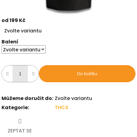
od
199 Kč
Měrná
Zvolte variantu
cena:
Balení
Do košíku
Můžeme doručit do:
Zvolte variantu
Kategorie
:
THCX
ZEPTAT SE