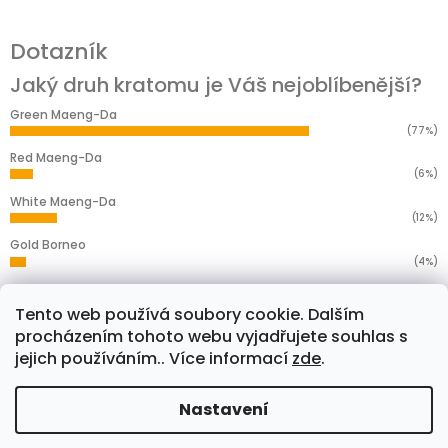
Dotazník
Jaký druh kratomu je Váš nejoblíbenější?
Green Maeng-Da
(77%)
Red Maeng-Da
(6%)
White Maeng-Da
(12%)
Gold Borneo
(4%)
Yellow Borneo
(1%)
Tento web používá soubory cookie. Dalším
Počet hlasů:
276
procházením tohoto webu vyjadřujete souhlas s
jejich používáním.. Více informací
zde
.
Facebook
Nastavení