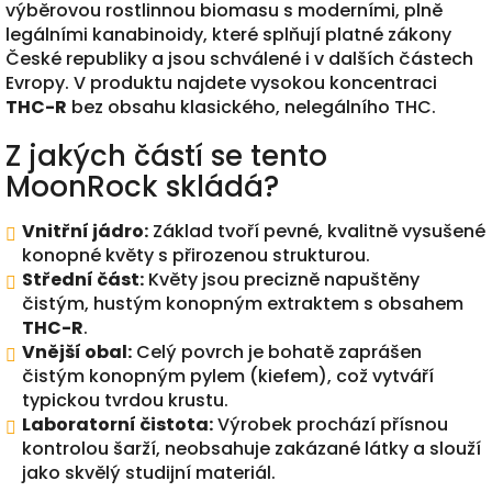
výběrovou rostlinnou biomasu s moderními, plně
legálními kanabinoidy, které splňují platné zákony
České republiky a jsou schválené i v dalších částech
Evropy. V produktu najdete vysokou koncentraci
THC-R
bez obsahu klasického, nelegálního THC.
Z jakých částí se tento
MoonRock skládá?
Vnitřní jádro:
Základ tvoří pevné, kvalitně vysušené
konopné květy s přirozenou strukturou.
Střední část:
Květy jsou precizně napuštěny
čistým, hustým konopným extraktem s obsahem
THC-R
.
Vnější obal:
Celý povrch je bohatě zaprášen
čistým konopným pylem (kiefem), což vytváří
typickou tvrdou krustu.
Laboratorní čistota:
Výrobek prochází přísnou
kontrolou šarží, neobsahuje zakázané látky a slouží
jako skvělý studijní materiál.