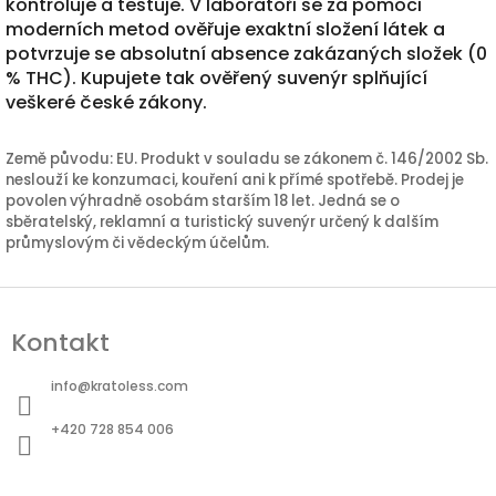
kontroluje a testuje. V laboratoři se za pomoci
moderních metod ověřuje exaktní složení látek a
potvrzuje se absolutní absence zakázaných složek (0
% THC). Kupujete tak ověřený suvenýr splňující
veškeré české zákony.
Země původu: EU. Produkt v souladu se zákonem č. 146/2002 Sb.
neslouží ke konzumaci, kouření ani k přímé spotřebě. Prodej je
povolen výhradně osobám starším 18 let. Jedná se o
sběratelský, reklamní a turistický suvenýr určený k dalším
průmyslovým či vědeckým účelům.
Z
á
Kontakt
p
a
info
@
kratoless.com
t
+420 728 854 006
í