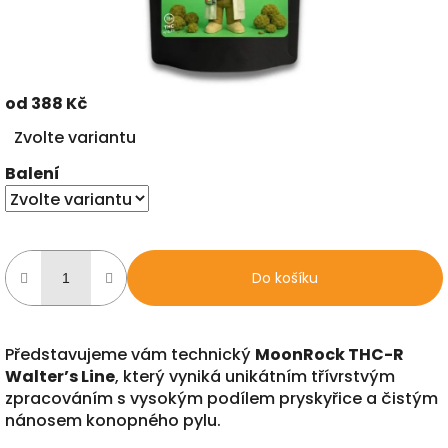
od
388 Kč
Měrná
Zvolte variantu
cena:
Balení
Do košíku
Představujeme vám technický
MoonRock THC-R
Walter’s Line
, který vyniká unikátním třívrstvým
zpracováním s vysokým podílem pryskyřice a čistým
nánosem konopného pylu.