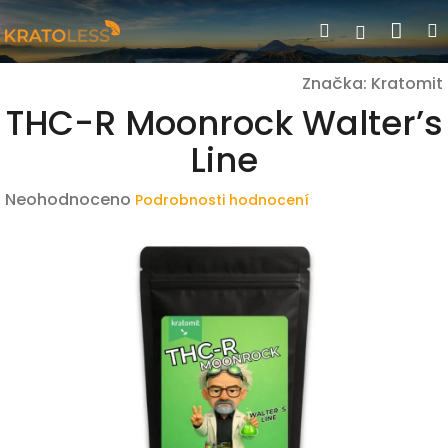
Přejít
Nák
Hledat
Přihlášen
na
obsah
koší
Značka:
Kratomit
THC-R Moonrock Walter’s
Line
Průměrné
Neohodnoceno
Podrobnosti hodnocení
hodnocení
produktu
je
0,0
z
5
hvězdiček.