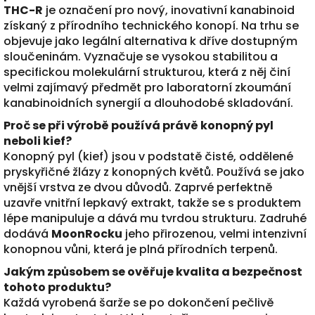
THC-R
je označení pro nový, inovativní kanabinoid
získaný z přírodního technického konopí. Na trhu se
objevuje jako legální alternativa k dříve dostupným
sloučeninám. Vyznačuje se vysokou stabilitou a
specifickou molekulární strukturou, která z něj činí
velmi zajímavý předmět pro laboratorní zkoumání
kanabinoidních synergií a dlouhodobé skladování.
Proč se při výrobě používá právě konopný pyl
neboli kief?
Konopný pyl (kief) jsou v podstatě čisté, oddělené
pryskyřičné žlázy z konopných květů. Používá se jako
vnější vrstva ze dvou důvodů. Zaprvé perfektně
uzavře vnitřní lepkavý extrakt, takže se s produktem
lépe manipuluje a dává mu tvrdou strukturu. Zadruhé
dodává
MoonRocku
jeho přirozenou, velmi intenzivní
konopnou vůni, která je plná přírodních terpenů.
Jakým způsobem se ověřuje kvalita a bezpečnost
tohoto produktu?
Každá vyrobená šarže se po dokončení pečlivě