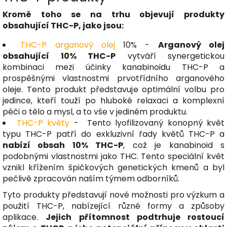
Kromě toho se na trhu objevují produkty
obsahující THC-P, jako jsou:
THC-P arganový olej
10% -
Arganový olej
obsahující 10% THC-P
vytváří synergetickou
kombinaci mezi účinky kanabinoidu THC-P a
prospěšnými vlastnostmi prvotřídního arganového
oleje. Tento produkt představuje optimální volbu pro
jedince, kteří touží po hluboké relaxaci a komplexní
péči o tělo a mysl, a to vše v jediném produktu.
THC-P květy
- Tento lyofilizovaný konopný květ
typu THC-P patří do exkluzivní řady květů THC-P a
nabízí obsah 10% THC-P
, což je kanabinoid s
podobnými vlastnostmi jako THC. Tento speciální květ
vznikl křížením špičkových genetických kmenů a byl
pečlivě zpracován naším týmem odborníků.
Tyto produkty představují nové možnosti pro výzkum a
použití THC-P, nabízející různé formy a způsoby
aplikace.
Jejich přítomnost podtrhuje rostoucí