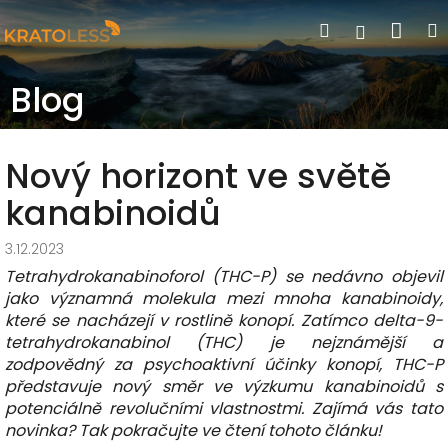
Přejít
Nák
Hledat
Přihlášen
na
obsah
koší
Blog
Nový horizont ve světě
kanabinoidů
3.12.2023
Tetrahydrokanabinoforol (THC-P) se nedávno objevil
jako významná molekula mezi mnoha kanabinoidy,
které se nacházejí v rostlině konopí. Zatímco delta-9-
tetrahydrokanabinol (THC) je nejznámější a
zodpovědný za psychoaktivní účinky konopí, THC-P
představuje nový směr ve výzkumu kanabinoidů s
potenciálně revolučními vlastnostmi. Zajímá vás tato
novinka? Tak pokračujte ve čtení tohoto článku!