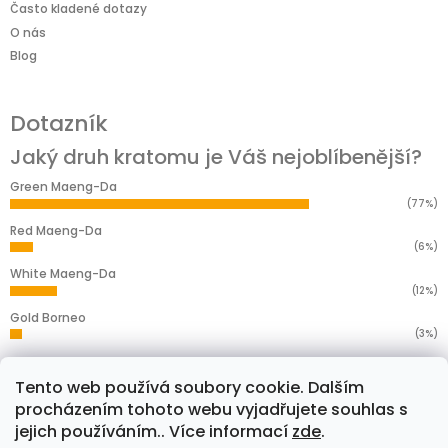
Často kladené dotazy
O nás
Blog
Dotazník
Jaký druh kratomu je Váš nejoblíbenější?
Green Maeng-Da
(77%)
Red Maeng-Da
(6%)
White Maeng-Da
(12%)
Gold Borneo
(3%)
Yellow Borneo
(2%)
Tento web používá soubory cookie. Dalším
Počet hlasů:
278
procházením tohoto webu vyjadřujete souhlas s
jejich používáním.. Více informací
zde
.