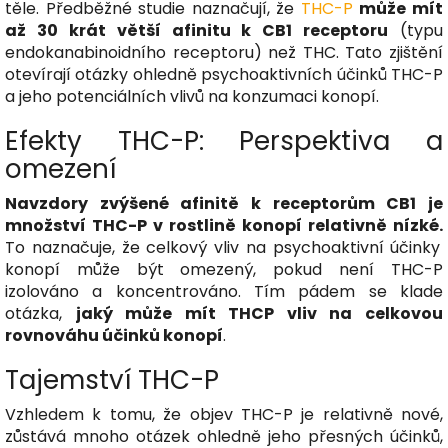
těle. Předběžné studie naznačují, že
THC-P
může mít
až 30 krát větší afinitu k CB1 receptoru
(typu
endokanabinoidního receptoru) než THC. Tato zjištění
otevírají otázky ohledně psychoaktivních účinků THC-P
a jeho potenciálních vlivů na konzumaci konopí.
Efekty THC-P: Perspektiva a
omezení
Navzdory zvýšené afinitě k receptorům CB1 je
množství THC-P v rostlině konopí relativně nízké.
To naznačuje, že celkový vliv na psychoaktivní účinky
konopí může být omezený, pokud není THC-P
izolováno a koncentrováno. Tím pádem se klade
otázka,
jaký může mít THCP vliv na celkovou
rovnováhu účinků konopí
.
Tajemství THC-P
Vzhledem k tomu, že objev THC-P je relativně nové,
zůstává mnoho otázek ohledně jeho přesných účinků,