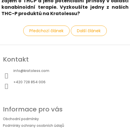
zájem o THCP a jeho potenciální přínosy v oblasti
kanabinoidní terapie. Vyzkoušíte jedny z našich
THC-P produktů na Kratolessu?
Předchozí článek
Další článek
Z
á
Kontakt
p
a
info
@
kratoless.com
t
+420 728 854 006
í
Informace pro vás
Obchodní podmínky
Podmínky ochrany osobních údajů