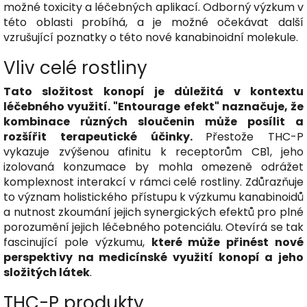
možné toxicity a léčebných aplikací. Odborný výzkum v
této oblasti probíhá, a je možné očekávat další
vzrušující poznatky o této nové kanabinoidní molekule.
Vliv celé rostliny
Tato složitost konopí je důležitá v kontextu
léčebného využití. "Entourage efekt" naznačuje, že
kombinace různých sloučenin může posílit a
rozšířit terapeutické účinky.
Přestože THC-P
vykazuje zvýšenou afinitu k receptorům CB1, jeho
izolovaná konzumace by mohla omezeně odrážet
komplexnost interakcí v rámci celé rostliny. Zdůrazňuje
to význam holistického přístupu k výzkumu kanabinoidů
a nutnost zkoumání jejich synergických efektů pro plné
porozumění jejich léčebného potenciálu. Otevírá se tak
fascinující pole výzkumu,
které může přinést nové
perspektivy na medicínské využití konopí a jeho
složitých látek
.
THC-P produkty