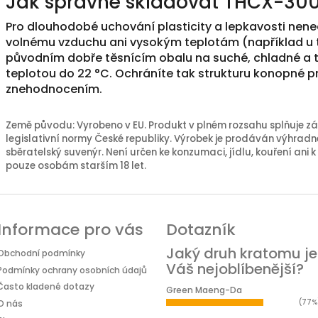
Jak správně skladovat THCX-300
Pro dlouhodobé uchování plasticity a lepkavosti nen
volnému vzduchu ani vysokým teplotám (například u t
původním dobře těsnícím obalu na suché, chladné a
teplotou do 22 °C. Ochráníte tak strukturu konopné pr
znehodnocením.
Země původu: Vyrobeno v EU. Produkt v plném rozsahu splňuje zá
legislativní normy České republiky. Výrobek je prodáván výhradně
sběratelský suvenýr. Není určen ke konzumaci, jídlu, kouření ani k
pouze osobám starším 18 let.
Informace pro vás
Dotazník
Jaký druh kratomu je
Obchodní podmínky
Váš nejoblíbenější?
Podmínky ochrany osobních údajů
Často kladené dotazy
Green Maeng-Da
(77%
O nás