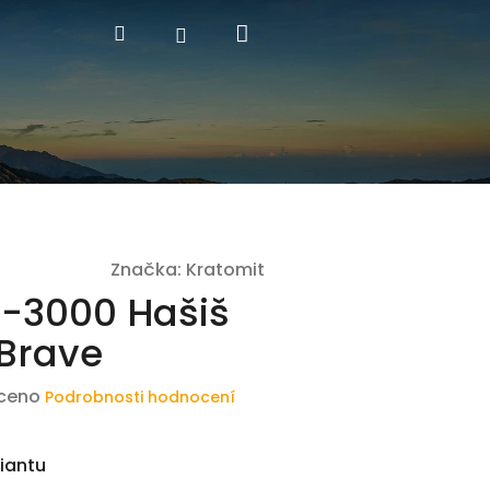
Nákupní
Hledat
Přihlášení
košík
Značka:
Kratomit
-3000 Hašiš
 Brave
ceno
Podrobnosti hodnocení
riantu