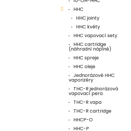
10-OH-HHC
HHC
HHC jointy
HHC květy
HHC vapovací sety
HHC cartridge
(náhradní náplně)
HHC spreje
HHC oleje
Jednorázové HHC
vaporizéry
THC-R jednorázová
vapovací pera
THC-R vapa
THC-R cartridge
HHCP-O
HHC-P