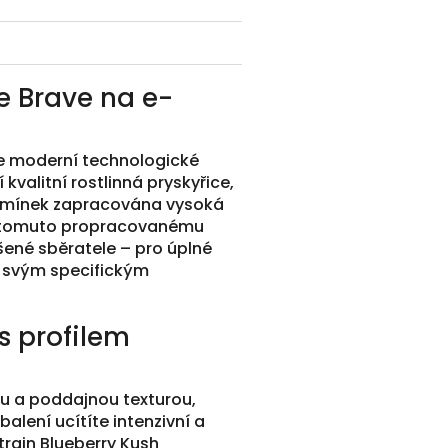
e Brave na e-
e moderní technologické
valitní rostlinná pryskyřice,
odmínek zapracována vysoká
k tomuto propracovanému
šené sběratele – pro úplné
i svým specifickým
s profilem
u a poddajnou texturou,
balení ucítíte intenzivní a
train Blueberry Kush