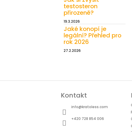
testosteron
přirozeně?
19.3.2026
Jaké konopí je
legální? Přehled pro
rok 2026
27.2.2026
Z
á
Kontakt
p
a
info
@
kratoless.com
t
+420 728 854 006
í