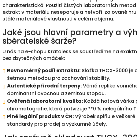
charakteristická. Použití čistých laboratorních metod p
extrakt v materiálu neseparuje a netvoří izolované hr
stálé materiálové vlastnosti v celém objemu.
Jaké jsou hlavní parametry a vý
sběratelské šarže?
U nás na e-shopu Kratoless se soustředíme na exaktní
bez zbytečných omáček:
Rovnoměrný podíl extraktu:
Složka THCX-3000 je 
šetrnou metodou pro zachování stability.
Autentické přírodní terpeny:
Věrná replika vonného 
dominantní ovocnou a zemitou stopou.
Ověřená laboratorní kvalita:
Každá hotová várka 
chromatografie, která potvrzuje **0 % nelegálního 
Plně legální produkt v ČR:
Výrobek splňuje veškeré a
standardy pro prodej a výzkumné účely.