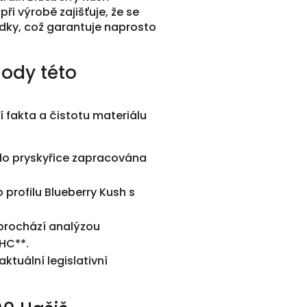
ři výrobě zajišťuje, že se
udky, což garantuje naprosto
hody této
 fakta a čistotu materiálu
do pryskyřice zapracována
profilu Blueberry Kush s
prochází analýzou
THC**.
ktuální legislativní