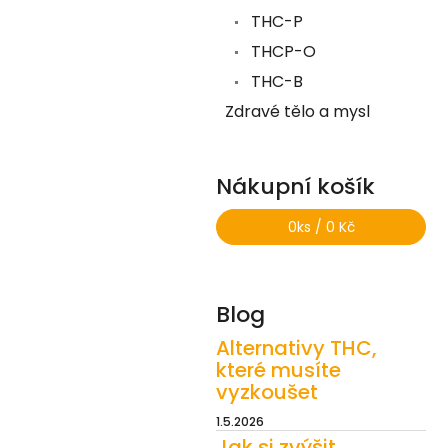
THC-P
THCP-O
THC-B
Zdravé tělo a mysl
Nákupní košík
0
ks /
0 Kč
Blog
Alternativy THC,
které musíte
vyzkoušet
1.5.2026
Jak si zvýšit