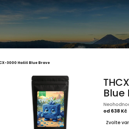
CX-3000 Hašiš Blue Brave
THCX
Blue
Průměrné
Neohodno
hodnocení
od
638 Kč
produktu
Měrná
Zvolte va
je
cena: