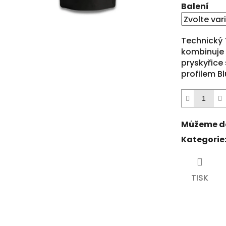
0,0
Balení
z
5
hvězdiček.
Technický
kombinuje 
pryskyřic
profilem B
Můžeme do
Kategorie
TISK