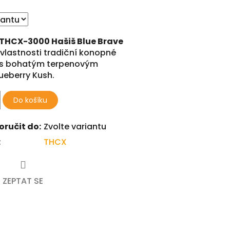
THCX-3000 Hašiš Blue Brave
vlastnosti tradiční konopné
e s bohatým terpenovým
lueberry Kush.
Do košíku
ručit do:
Zvolte variantu
:
THCX
ZEPTAT SE