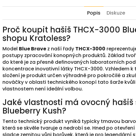
Popis
Diskuze
Proč koupit hašiš THCX-3000 Blu
shopu Kratoless?
Model
Blue Brave
z naší řady
THCX-3000
reprezentuj
postupy zpracování konopných produktů. Základ tvoří k
do které je za přesně definovaných laboratorních p
koncentrace inovativní látky THCX-3000. Vzhledem 
složení je produkt určen výhradně pro pokročilé a zku
nováčky v oblasti technického konopí tato šarže kvůl
vlastnostem není ideální volbou.
Jaké vlastnosti má ovocný hašiš 
Blueberry Kush?
Tento technický produkt vyniká typicky tmavou barvo
která se skvěle tvaruje a nedrobí se. Hned po otevření 
sladce zemitou vůni borůvek, která je pro legendární s