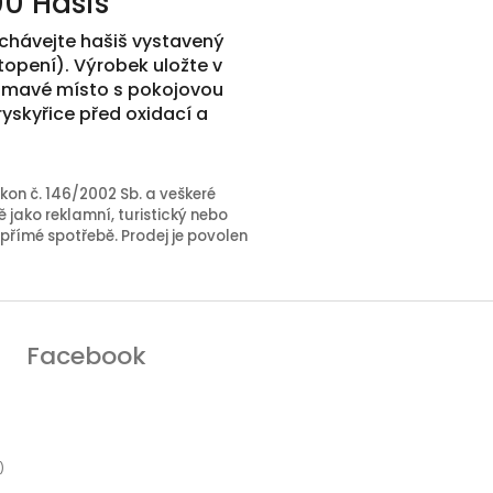
0 Hašiš
echávejte hašiš vystavený
opení). Výrobek uložte v
 tmavé místo s pokojovou
yskyřice před oxidací a
kon č. 146/2002 Sb. a veškeré
 jako reklamní, turistický nebo
 přímé spotřebě. Prodej je povolen
Facebook
)