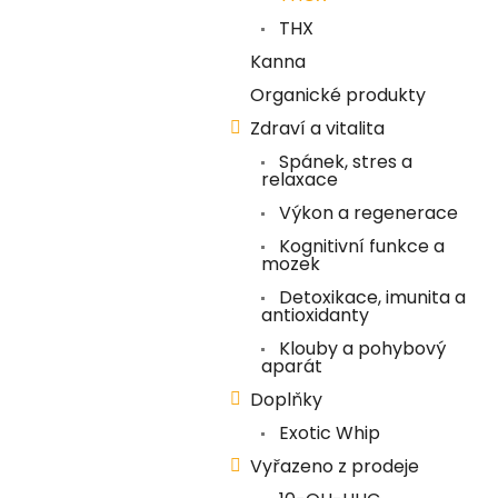
í
THX
p
Kanna
a
Organické produkty
n
Zdraví a vitalita
e
Spánek, stres a
l
relaxace
Výkon a regenerace
Kognitivní funkce a
mozek
Detoxikace, imunita a
antioxidanty
Klouby a pohybový
aparát
Doplňky
Exotic Whip
Vyřazeno z prodeje