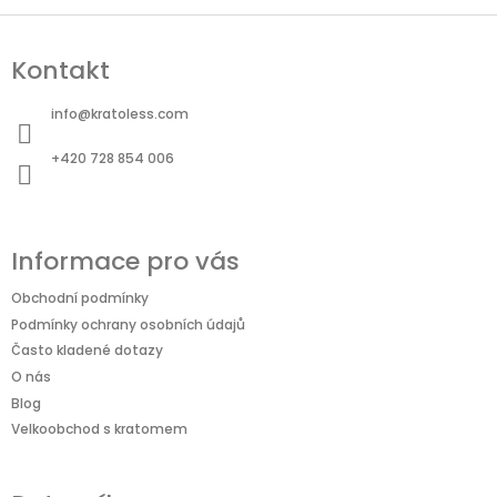
Z
á
Kontakt
p
a
info
@
kratoless.com
t
+420 728 854 006
í
Informace pro vás
Obchodní podmínky
Podmínky ochrany osobních údajů
Často kladené dotazy
O nás
Blog
Velkoobchod s kratomem