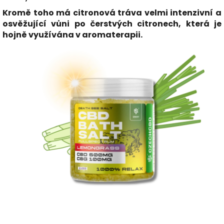
Kromě toho má citronová tráva velmi intenzivní a
osvěžující vůni po čerstvých citronech, která je
hojně využívána v aromaterapii.