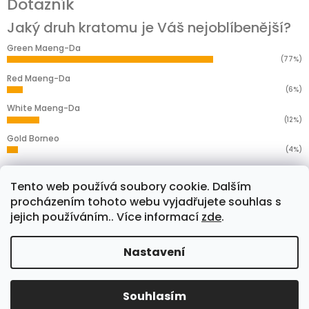
Dotazník
Jaký druh kratomu je Váš nejoblíbenější?
Green Maeng-Da
(77%)
Red Maeng-Da
(6%)
White Maeng-Da
(12%)
Gold Borneo
(4%)
Yellow Borneo
(1%)
Tento web používá soubory cookie. Dalším
Počet hlasů:
276
procházením tohoto webu vyjadřujete souhlas s
jejich používáním.. Více informací
zde
.
Facebook
Nastavení
Copyright 2026
Kratoless.com
. Všechna práva
Souhlasím
Vytvořil Shoptet