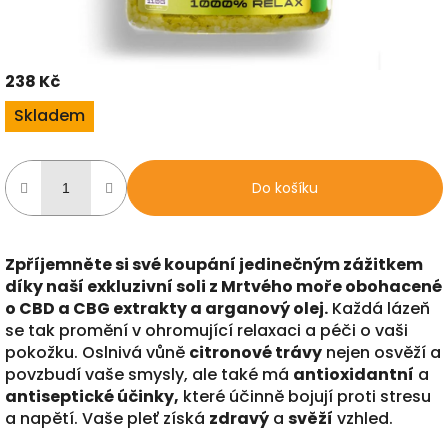
238 Kč
Měrná
Skladem
cena:
Do košíku
Zpříjemněte si své koupání jedinečným zážitkem
díky naší exkluzivní soli z Mrtvého moře obohacené
o CBD a CBG extrakty a arganový olej.
Každá lázeň
se tak promění v ohromující relaxaci a péči o vaši
pokožku. Oslnivá vůně
citronové trávy
nejen osvěží a
povzbudí vaše smysly, ale také má
antioxidantní
a
antiseptické účinky,
které účinně bojují proti stresu
a napětí. Vaše pleť získá
zdravý
a
svěží
vzhled.