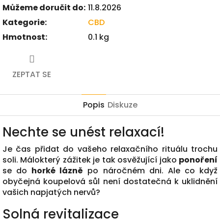
Můžeme doručit do:
11.8.2026
Kategorie
:
CBD
Hmotnost
:
0.1 kg
ZEPTAT SE
Popis
Diskuze
Nechte se unést relaxací!
Je čas přidat do vašeho relaxačního rituálu trochu
soli. Málokterý zážitek je tak osvěžující jako
ponoření
se do
horké lázně
po náročném dni. Ale co když
obyčejná koupelová sůl není dostatečná k uklidnění
vašich napjatých nervů?
Solná revitalizace