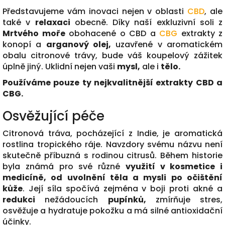
Představujeme vám inovaci nejen v oblasti
CBD
, ale
také v
relaxaci
obecně. Díky naší exkluzivní soli z
Mrtvého moře
obohacené o CBD a
CBG
extrakty z
konopí a
arganový olej,
uzavřené v aromatickém
obalu citronové trávy, bude váš koupelový zážitek
úplně jiný. Uklidní nejen vaši
mysl,
ale i
tělo.
Používáme pouze ty nejkvalitnější extrakty CBD a
CBG.
Osvěžující péče
Citronová tráva, pocházející z Indie, je aromatická
rostlina tropického ráje. Navzdory svému názvu není
skutečně příbuzná s rodinou citrusů. Během historie
byla známá pro své různé
využití v kosmetice i
medicíně, od uvolnění těla a mysli po očištění
kůže
. Její síla spočívá zejména v boji proti akné a
redukci
nežádoucích
pupínků,
zmírňuje stres,
osvěžuje a hydratuje pokožku a má silné antioxidační
účinky.