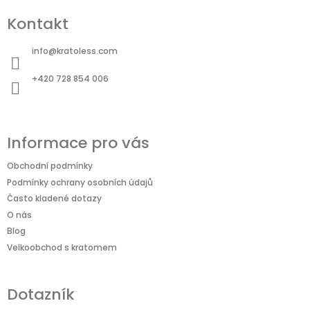
á
Kontakt
p
a
info
@
kratoless.com
t
+420 728 854 006
í
Informace pro vás
Obchodní podmínky
Podmínky ochrany osobních údajů
Často kladené dotazy
O nás
Blog
Velkoobchod s kratomem
Dotazník