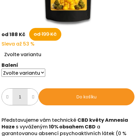
od 199 Kč
od
188 Kč
Sleva až 53 %
Měrná
Zvolte variantu
cena:
Balení
Do košíku
Představujeme vám technické
CBD květy Amnesia
Haze
s vyváženým
10% obsahem CBD
a
garantovanou absencí psychoaktivních látek (0 %