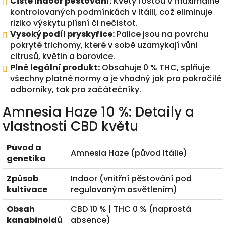
Čisté indoor pěstování:
Květy rostou v maximálně
kontrolovaných podmínkách v Itálii, což eliminuje
riziko výskytu plísní či nečistot.
Vysoký podíl pryskyřice:
Palice jsou na povrchu
pokryté trichomy, které v sobě uzamykají vůni
citrusů, květin a borovice.
Plně legální produkt:
Obsahuje 0 % THC, splňuje
všechny platné normy a je vhodný jak pro pokročilé
odborníky, tak pro začátečníky.
Amnesia Haze 10 %: Detaily a
vlastnosti CBD květu
Původ a
Amnesia Haze (původ Itálie)
genetika
Způsob
Indoor (vnitřní pěstování pod
kultivace
regulovaným osvětlením)
Obsah
CBD 10 % | THC 0 % (naprostá
kanabinoidů
absence)