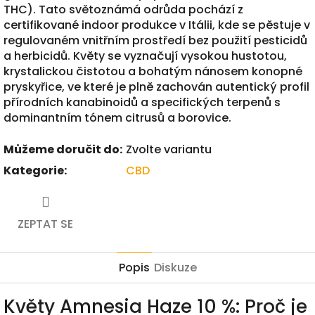
THC). Tato světoznámá odrůda pochází z
certifikované indoor produkce v Itálii, kde se pěstuje v
regulovaném vnitřním prostředí bez použití pesticidů
a herbicidů. Květy se vyznačují vysokou hustotou,
krystalickou čistotou a bohatým nánosem konopné
pryskyřice, ve které je plně zachován autentický profil
přírodních kanabinoidů a specifických terpenů s
dominantním tónem citrusů a borovice.
Můžeme doručit do:
Zvolte variantu
Kategorie
:
CBD
ZEPTAT SE
Popis
Diskuze
Květy Amnesia Haze 10 %: Proč je