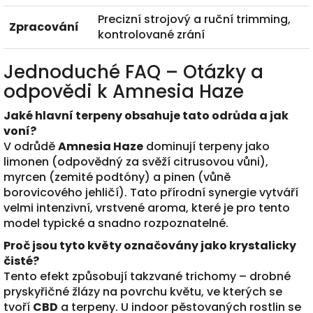
Precizní strojový a ruční trimming,
Zpracování
kontrolované zrání
Jednoduché FAQ – Otázky a
odpovědi k Amnesia Haze
Jaké hlavní terpeny obsahuje tato odrůda a jak
voní?
V odrůdě
Amnesia Haze
dominují terpeny jako
limonen (odpovědný za svěží citrusovou vůni),
myrcen (zemité podtóny) a pinen (vůně
borovicového jehličí). Tato přírodní synergie vytváří
velmi intenzivní, vrstvené aroma, které je pro tento
model typické a snadno rozpoznatelné.
Proč jsou tyto květy označovány jako krystalicky
čisté?
Tento efekt způsobují takzvané trichomy – drobné
pryskyřičné žlázy na povrchu květu, ve kterých se
tvoří
CBD
a terpeny. U indoor pěstovaných rostlin se