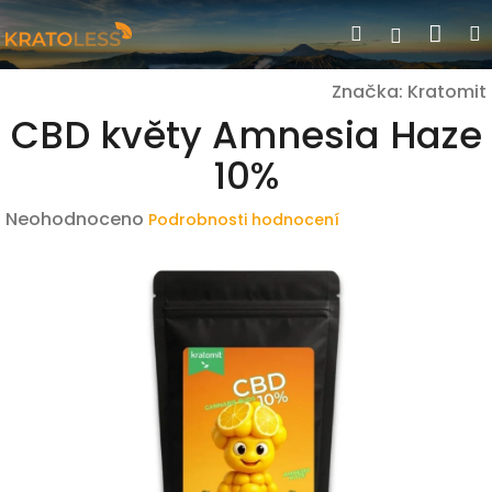
Přejít
Nák
Hledat
Přihlášen
na
obsah
koší
Značka:
Kratomit
CBD květy Amnesia Haze
10%
Průměrné
Neohodnoceno
Podrobnosti hodnocení
hodnocení
produktu
je
0,0
z
5
hvězdiček.