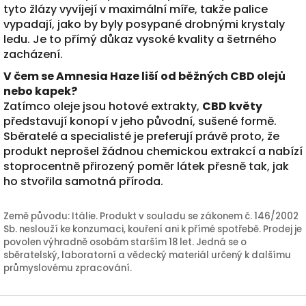
tyto žlázy vyvíjejí v maximální míře, takže palice
vypadají, jako by byly posypané drobnými krystaly
ledu. Je to přímý důkaz vysoké kvality a šetrného
zacházení.
V čem se Amnesia Haze liší od běžných CBD olejů
nebo kapek?
Zatímco oleje jsou hotové extrakty,
CBD květy
představují konopí v jeho původní, sušené formě.
Sběratelé a specialisté je preferují právě proto, že
produkt neprošel žádnou chemickou extrakcí a nabízí
stoprocentně přirozený poměr látek přesně tak, jak
ho stvořila samotná příroda.
Země původu: Itálie. Produkt v souladu se zákonem č. 146/2002
Sb. neslouží ke konzumaci, kouření ani k přímé spotřebě. Prodej je
povolen výhradně osobám starším 18 let. Jedná se o
sběratelský, laboratorní a vědecký materiál určený k dalšímu
průmyslovému zpracování.
Z