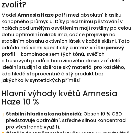
zvolit?
Model
Amnesia Haze
patří mezi absolutní klasiku
konopného průmyslu. Díky preciznímu pěstování v
halách pod umělým osvětlením mají rostliny po celou
dobu optimální mikroklima, což se projevuje na
stabilním obsahu aktivních látek v každé sklizni. Tato
odrůda má velmi specifický a intenzivní
terpenový
profil
– kombinace zemitých tónů, svěžích
citrusových plodů a borovicového dřeva z ní dělá
ideální studijní a sběratelský materiál pro každého,
kdo hledá stoprocentně čistý produkt bez
jakýchkoliv syntetických příměsí.
Hlavní výhody květů Amnesia
Haze 10 %
Stabilní hladina kanabinoidů:
Obsah 10 % CBD
představuje optimální, středně silnou koncentraci
pro všestranné využití.