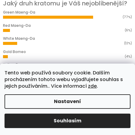
Jaký druh kratomu je Váš nejoblíbenější?
Green Maeng-Da
(77%)
Red Maeng-Da
(6%)
White Maeng-Da
(12%)
Gold Borneo
(4%)
Yellow Borneo
(1%)
Tento web používá soubory cookie. Dalším
Počet hlasů:
276
procházením tohoto webu vyjadřujete souhlas s
jejich používáním.. Více informací
zde
.
Facebook
Nastavení
Copyright 2026
Kratoless.com
. Všechna práva
Souhlasím
Vytvořil Shoptet
vyhrazena.