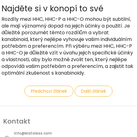
Najděte si v konopí to své
Rozdíly mezi HHC, HHC-P a HHC-O mohou být subtilní,
ale mají významný dopad na jejich účinky a použití. Je
důležité porozumět těmto rozdílům a vybrat
kanabinoid, který nejlépe vyhovuje vašim individuálním
potřebám a preferencím. Při výběru mezi HHC, HHC-P
a HHC-O je důležité vzít v úvahu jejich specifické účinky
a vlastnosti, aby bylo možné zvolit ten, který nejlépe
odpovídá vašim potřebám a preferencím, a zajistit tak
optimální zkušenost s kanabinoidy.
Předchozí článek
Další článek
Z
á
Kontakt
p
a
info
@
kratoless.com