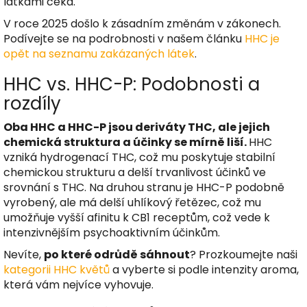
látkami čeká.
V roce 2025 došlo k zásadním změnám v zákonech.
Podívejte se na podrobnosti v našem článku
HHC je
opět na seznamu zakázaných látek
.
HHC vs. HHC-P: Podobnosti a
rozdíly
Oba HHC a HHC-P jsou deriváty THC, ale jejich
chemická struktura a účinky se mírně liší.
HHC
vzniká hydrogenací THC, což mu poskytuje stabilní
chemickou strukturu a delší trvanlivost účinků ve
srovnání s THC. Na druhou stranu je HHC-P podobně
vyrobený, ale má delší uhlíkový řetězec, což mu
umožňuje vyšší afinitu k CB1 receptům, což vede k
intenzivnějším psychoaktivním účinkům.
Nevíte,
po které odrůdě sáhnout
? Prozkoumejte naši
kategorii HHC květů
a vyberte si podle intenzity aroma,
která vám nejvíce vyhovuje.