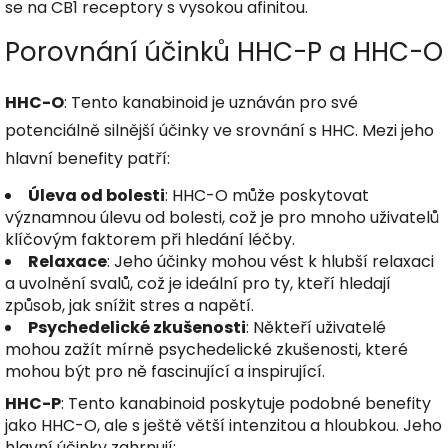
se na CB1 receptory s vysokou afinitou.
Porovnání účinků HHC-P a HHC-O
HHC-O
: Tento kanabinoid je uznáván pro své
potenciálně silnější účinky ve srovnání s HHC. Mezi jeho
hlavní benefity patří:
Úleva od bolesti
: HHC-O může poskytovat
významnou úlevu od bolesti, což je pro mnoho uživatelů
klíčovým faktorem při hledání léčby.
Relaxace
: Jeho účinky mohou vést k hlubší relaxaci
a uvolnění svalů, což je ideální pro ty, kteří hledají
způsob, jak snížit stres a napětí.
Psychedelické zkušenosti
: Někteří uživatelé
mohou zažít mírně psychedelické zkušenosti, které
mohou být pro ně fascinující a inspirující.
HHC-P
: Tento kanabinoid poskytuje podobné benefity
jako HHC-O, ale s ještě větší intenzitou a hloubkou. Jeho
hlavní účinky zahrnují: