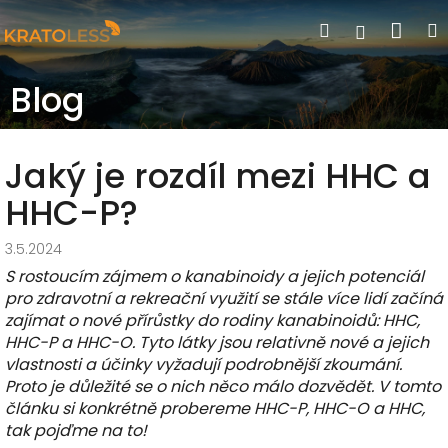
Přejít
Nák
Hledat
Přihlášen
na
obsah
koší
Blog
Jaký je rozdíl mezi HHC a
HHC-P?
3.5.2024
S rostoucím zájmem o kanabinoidy a jejich potenciál
pro zdravotní a rekreační využití se stále více lidí začíná
zajímat o nové přírůstky do rodiny kanabinoidů: HHC,
HHC-P a HHC-O. Tyto látky jsou relativně nové a jejich
vlastnosti a účinky vyžadují podrobnější zkoumání.
Proto je důležité se o nich něco málo dozvědět. V tomto
článku si konkrétně probereme HHC-P, HHC-O a HHC,
tak pojďme na to!