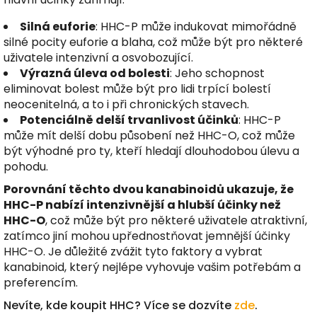
Silná euforie
: HHC-P může indukovat mimořádně
silné pocity euforie a blaha, což může být pro některé
uživatele intenzivní a osvobozující.
Výrazná úleva od bolesti
: Jeho schopnost
eliminovat bolest může být pro lidi trpící bolestí
neocenitelná, a to i při chronických stavech.
Potenciálně delší trvanlivost účinků
: HHC-P
může mít delší dobu působení než HHC-O, což může
být výhodné pro ty, kteří hledají dlouhodobou úlevu a
pohodu.
Porovnání těchto dvou kanabinoidů ukazuje, že
HHC-P nabízí intenzivnější a hlubší účinky než
HHC-O
, což může být pro některé uživatele atraktivní,
zatímco jiní mohou upřednostňovat jemnější účinky
HHC-O. Je důležité zvážit tyto faktory a vybrat
kanabinoid, který nejlépe vyhovuje vašim potřebám a
preferencím.
Nevíte, kde koupit HHC? Více se dozvíte
zde
.