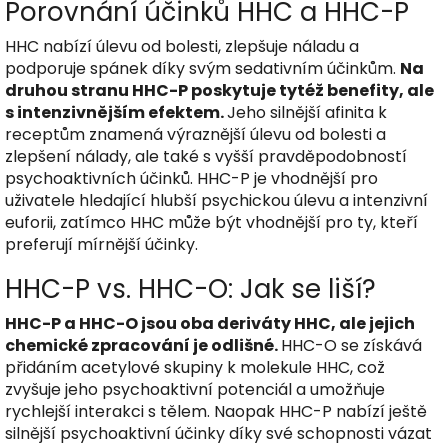
Porovnání účinků HHC a HHC-P
HHC nabízí úlevu od bolesti, zlepšuje náladu a
podporuje spánek díky svým sedativním účinkům.
Na
druhou stranu HHC-P poskytuje tytéž benefity, ale
s intenzivnějším efektem.
Jeho silnější afinita k
receptům znamená výraznější úlevu od bolesti a
zlepšení nálady, ale také s vyšší pravděpodobností
psychoaktivních účinků. HHC-P je vhodnější pro
uživatele hledající hlubší psychickou úlevu a intenzivní
euforii, zatímco HHC může být vhodnější pro ty, kteří
preferují mírnější účinky.
HHC-P vs. HHC-O: Jak se liší?
HHC-P a HHC-O jsou oba deriváty HHC, ale jejich
chemické zpracování je odlišné.
HHC-O se získává
přidáním acetylové skupiny k molekule HHC, což
zvyšuje jeho psychoaktivní potenciál a umožňuje
rychlejší interakci s tělem. Naopak HHC-P nabízí ještě
silnější psychoaktivní účinky díky své schopnosti vázat