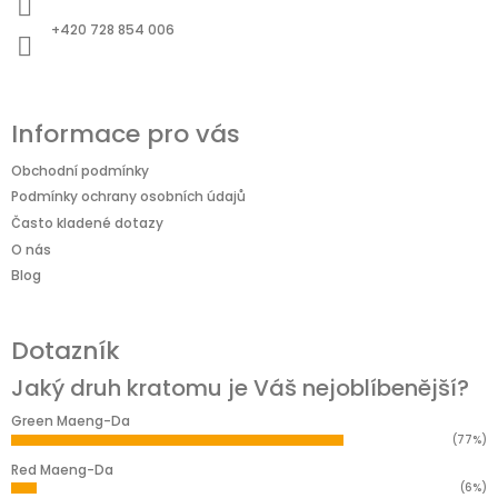
t
+420 728 854 006
í
Informace pro vás
Obchodní podmínky
Podmínky ochrany osobních údajů
Často kladené dotazy
O nás
Blog
Dotazník
Jaký druh kratomu je Váš nejoblíbenější?
Green Maeng-Da
(77%)
Red Maeng-Da
(6%)