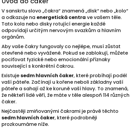
Úvod do čaker
V sanskrtu slovo „čakra“ znamená „disk“ nebo „kolo“
a odkazuje na
energetická centra
ve vašem těle.
Tato kola nebo disky rotující energie každé
odpovídají určitým nervovým svazkům a hlavním
orgánům.
Aby vaše čakry fungovaly co nejlépe, musí zůstat
otevřené nebo vyvážené. Pokud se zablokují, můžete
pociťovat fyzické nebo emocionální příznaky
související s konkrétní čakrou.
Existuje
sedm hlavních čaker
, které probíhají podél
vaší páteře. Začínají u kořene neboli základny vaší
páteře a sahají až ke koruně vaší hlavy. To znamená,
že někteří lidé věří, že máte v těle alespoň 114 různých
čaker.
Nejčastěji zmiňovanými čakrami je právě těchto
sedm hlavních čaker
, které podrobněji
prozkoumáme níže.