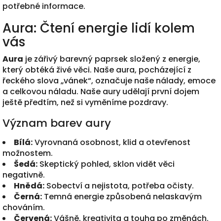
potřebné informace.
Aura: Čtení energie lidí kolem
vás
Aura
je zářivý barevný paprsek složený z energie,
který obtéká živé věci. Naše aura, pocházející z
řeckého slova „vánek“, označuje naše nálady, emoce
a celkovou náladu. Naše aury udělají první dojem
ještě předtím, než si vyměníme pozdravy.
Význam barev aury
Bílá:
Vyrovnaná osobnost, klid a otevřenost
možnostem.
Šedá:
Skeptický pohled, sklon vidět věci
negativně.
Hnědá:
Sobectví a nejistota, potřeba očisty.
Černá:
Temná energie způsobená nelaskavým
chováním.
Červená:
Vášně, kreativita a touha po změnách.