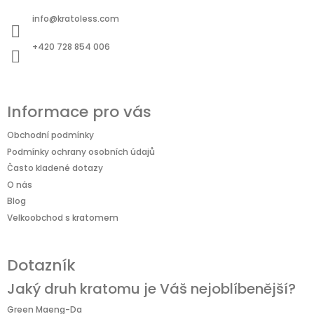
p
a
info
@
kratoless.com
t
+420 728 854 006
í
Informace pro vás
Obchodní podmínky
Podmínky ochrany osobních údajů
Často kladené dotazy
O nás
Blog
Velkoobchod s kratomem
Dotazník
Jaký druh kratomu je Váš nejoblíbenější?
Green Maeng-Da