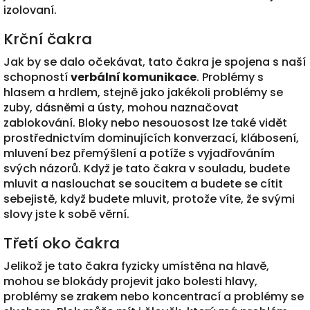
izolovaní.
Krční čakra
Jak by se dalo očekávat, tato čakra je spojena s naší
schopností
verbální komunikace
. Problémy s
hlasem a hrdlem, stejně jako jakékoli problémy se
zuby, dásněmi a ústy, mohou naznačovat
zablokování. Bloky nebo nesouosost lze také vidět
prostřednictvím dominujících konverzací, klábosení,
mluvení bez přemýšlení a potíže s vyjadřováním
svých názorů. Když je tato čakra v souladu, budete
mluvit a naslouchat se soucitem a budete se cítit
sebejistě, když budete mluvit, protože víte, že svými
slovy jste k sobě věrní.
Třetí oko čakra
Jelikož je tato čakra fyzicky umístěna na hlavě,
mohou se blokády projevit jako bolesti hlavy,
problémy se zrakem nebo koncentrací a problémy se