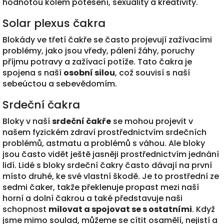
hodnotou kolem potěšení, sexuality a kreativity.
Solar plexus čakra
Blokády ve třetí čakře se často projevují zažívacími
problémy, jako jsou vředy, pálení žáhy, poruchy
příjmu potravy a zažívací potíže. Tato čakra je
spojena s naší
osobní silou
, což souvisí s naší
sebeúctou a sebevědomím.
Srdeční čakra
Bloky v naší
srdeční čakře
se mohou projevit v
našem fyzickém zdraví prostřednictvím srdečních
problémů, astmatu a problémů s váhou. Ale bloky
jsou často vidět ještě jasněji prostřednictvím jednání
lidí. Lidé s bloky srdeční čakry často dávají na první
místo druhé, ke své vlastní škodě. Je to prostřední ze
sedmi čaker, takže překlenuje propast mezi naší
horní a dolní čakrou a také představuje naši
schopnost
milovat a spojovat se s ostatními
. Když
jsme mimo soulad, můžeme se cítit osamělí, nejistí a