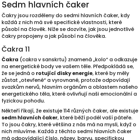
Sedm hlavních čaker
Čakry jsou rozděleny do sedmi hlavních čaker, kdy
každá z nich má své specifické vlastnosti, které
působí na člověk. Níže se dozvíte, jak jsou jednotlivé
čakry propojeny a jak působí na člověka.
Čakra 11
Čakra
(cakra v sanskrtu) znamená „kolo“ a odkazuje
na energetické body ve vašem těle. Předpokládá se,
že se jedná o
rotující disky energie
, které by měly
zůstat „otevřené“ a vyrovnané, protože odpovídají
svazkům nervů, hlavním orgánům a oblastem našeho
energetického těla, které ovlivňují naši emocionální a
fyzickou pohodu.
Někteří říkají, že existuje 114 různých čaker, ale existuje
sedm hlavních čaker
, které běží podél vaší páteře.
To jsou čakry, které většina z nás má na mysli, když o
nich mluvíme. Každá z těchto sedmi hlavních čaker
má odpovídající číslo, název, barvu, specifickou