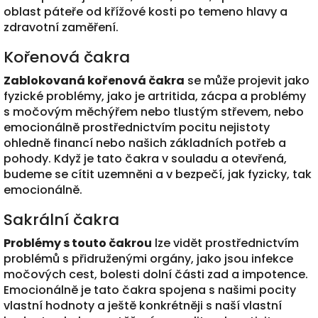
oblast páteře od křížové kosti po temeno hlavy a
zdravotní zaměření.
Kořenová čakra
Zablokovaná kořenová čakra
se může projevit jako
fyzické problémy, jako je artritida, zácpa a problémy
s močovým měchýřem nebo tlustým střevem, nebo
emocionálně prostřednictvím pocitu nejistoty
ohledně financí nebo našich základních potřeb a
pohody. Když je tato čakra v souladu a otevřená,
budeme se cítit uzemněni a v bezpečí, jak fyzicky, tak
emocionálně.
Sakrální čakra
Problémy s touto čakrou
lze vidět prostřednictvím
problémů s přidruženými orgány, jako jsou infekce
močových cest, bolesti dolní části zad a impotence.
Emocionálně je tato čakra spojena s našimi pocity
vlastní hodnoty a ještě konkrétněji s naší vlastní