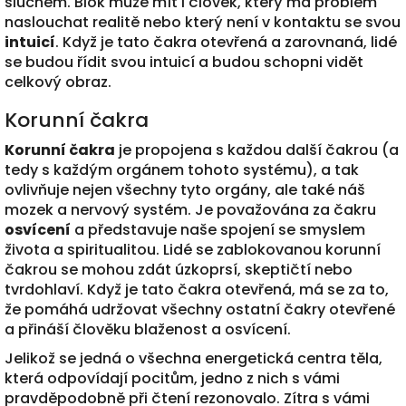
sluchem. Blok může mít i člověk, který má problém
naslouchat realitě nebo který není v kontaktu se svou
intuicí
. Když je tato čakra otevřená a zarovnaná, lidé
se budou řídit svou intuicí a budou schopni vidět
celkový obraz.
Korunní čakra
Korunní čakra
je propojena s každou další čakrou (a
tedy s každým orgánem tohoto systému), a tak
ovlivňuje nejen všechny tyto orgány, ale také náš
mozek a nervový systém. Je považována za čakru
osvícení
a představuje naše spojení se smyslem
života a spiritualitou. Lidé se zablokovanou korunní
čakrou se mohou zdát úzkoprsí, skeptičtí nebo
tvrdohlaví. Když je tato čakra otevřená, má se za to,
že pomáhá udržovat všechny ostatní čakry otevřené
a přináší člověku blaženost a osvícení.
Jelikož se jedná o všechna energetická centra těla,
která odpovídají pocitům, jedno z nich s vámi
pravděpodobně při čtení rezonovalo. Zítra s vámi