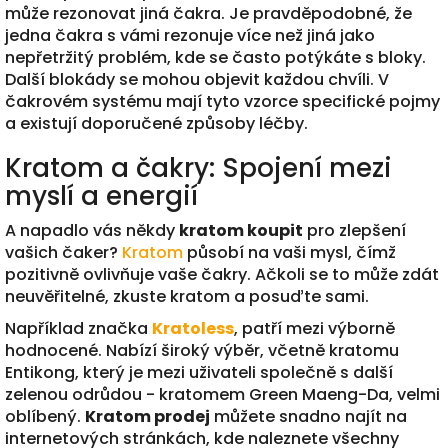
může rezonovat jiná čakra. Je pravděpodobné, že
jedna čakra s vámi rezonuje více než jiná jako
nepřetržitý problém, kde se často potýkáte s bloky.
Další blokády se mohou objevit každou chvíli. V
čakrovém systému mají tyto vzorce specifické pojmy
a existují doporučené způsoby léčby.
Kratom a čakry: Spojení mezi
myslí a energií
A napadlo vás někdy
kratom koupit
pro zlepšení
vašich čaker?
Kratom
působí na vaši mysl, čímž
pozitivně ovlivňuje vaše čakry. Ačkoli se to může zdát
neuvěřitelné, zkuste kratom a posuďte sami.
Například značka
Kratoless
, patří mezi výborně
hodnocené. Nabízí široký výběr, včetně kratomu
Entikong, který je mezi uživateli společně s další
zelenou odrůdou - kratomem Green Maeng-Da, velmi
oblíbený.
Kratom prodej
můžete snadno najít na
internetových stránkách, kde naleznete všechny