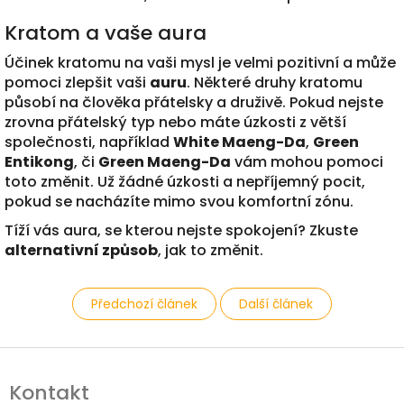
Kratom a vaše aura
Účinek kratomu na vaši mysl je velmi pozitivní a může
pomoci zlepšit vaši
auru
. Některé druhy kratomu
působí na člověka přátelsky a druživě. Pokud nejste
zrovna přátelský typ nebo máte úzkosti z větší
společnosti, například
White Maeng-Da
,
Green
Entikong
, či
Green Maeng-Da
vám mohou pomoci
toto změnit. Už žádné úzkosti a nepříjemný pocit,
pokud se nacházíte mimo svou komfortní zónu.
Tíží vás aura, se kterou nejste spokojení? Zkuste
alternativní způsob
, jak to změnit.
Předchozí článek
Další článek
Z
á
Kontakt