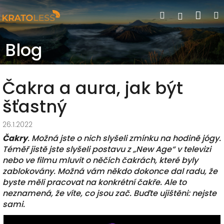
Přejít
Nák
Hledat
Přihlášen
na
obsah
koší
Blog
Čakra a aura, jak být
šťastný
26.1.2022
Čakry
. Možná jste o nich slyšeli zmínku na hodině jógy.
Téměř jistě jste slyšeli postavu z „New Age“ v televizi
nebo ve filmu mluvit o něčích čakrách, které byly
zablokovány. Možná vám někdo dokonce dal radu, že
byste měli pracovat na konkrétní čakře. Ale to
neznamená, že víte, co jsou zač. Buďte ujištěni: nejste
sami.