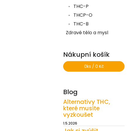
THC-P
THCP-O
THC-B
Zdravé tělo a mysl
Nákupní košík
0
ks /
0 Kč
Blog
Alternativy THC,
které musíte
vyzkoušet
1.5.2026
Jak si zvýšit