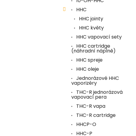
10-OH-HHC
HHC
HHC jointy
HHC květy
HHC vapovací sety
HHC cartridge
(náhradní náplně)
HHC spreje
HHC oleje
Jednorázové HHC
vaporizéry
THC-R jednorázová
vapovací pera
THC-R vapa
THC-R cartridge
HHCP-O
HHC-P