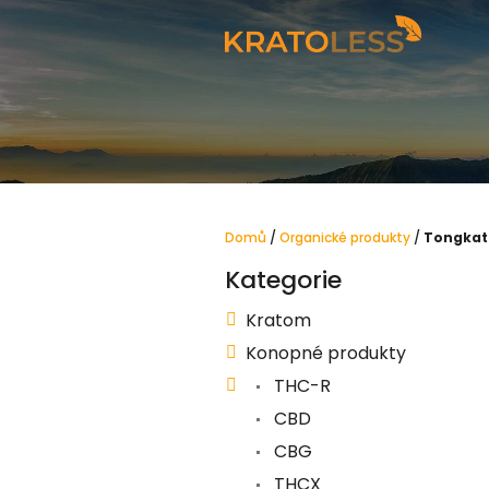
Přejít
na
obsah
Domů
/
Organické produkty
/
Tongkat 
P
Kategorie
Přeskočit
o
kategorie
s
Kratom
t
Konopné produkty
r
THC-R
a
CBD
n
CBG
n
THCX