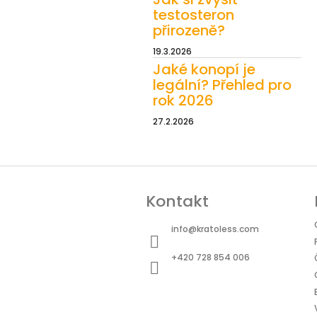
testosteron
přirozeně?
19.3.2026
Jaké konopí je
legální? Přehled pro
rok 2026
27.2.2026
Z
á
Kontakt
p
a
info
@
kratoless.com
t
+420 728 854 006
í