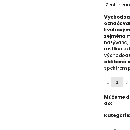
z
5
hvězdiček.
Východoas
označovan
kvůli svý
zejména m
nazývána, 
rostlina s 
východoasi
oblíbená 
spektrem p
Můžeme d
do:
Kategorie