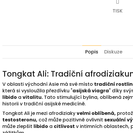
TISK
Popis
Diskuze
Tongkat Ali: Tradiční afrodiziak
V oblasti východní Asie má své místo
tradiční rostli
která si vysloužila přezdívku "
asijská viagra
" díky s
libido
a
vitalitu.
Tato stimulující bylina, oblíbená ze
historii v tradiční asijské medicíně.
Tongkat Ali je mezi afrodiziaky
velmi oblíbená,
protož
testosteronu,
což může pozitivně ovlivnit
sexuální v
může zlepšit
libido
a
citlivost
v intimních oblastech, p
zážitkům.