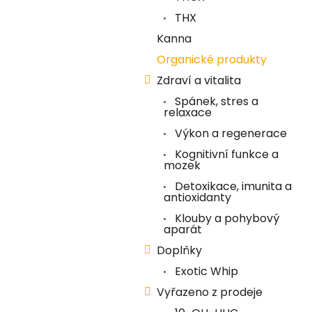
í
THX
p
Kanna
a
Organické produkty
n
Zdraví a vitalita
e
Spánek, stres a
l
relaxace
Výkon a regenerace
Kognitivní funkce a
mozek
Detoxikace, imunita a
antioxidanty
Klouby a pohybový
aparát
Doplňky
Exotic Whip
Vyřazeno z prodeje