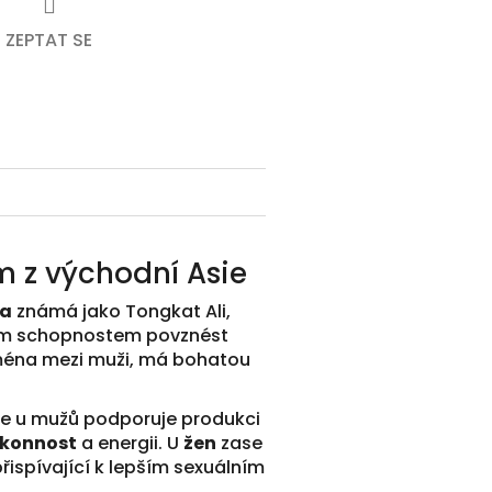
ZEPTAT SE
um z východní Asie
na
známá jako Tongkat Ali,
vým schopnostem povznést
jména mezi muži, má bohatou
e u mužů podporuje produkci
ýkonnost
a energii. U
žen
zase
řispívající k lepším sexuálním