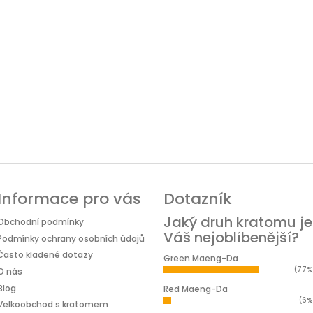
Informace pro vás
Dotazník
Jaký druh kratomu je
Obchodní podmínky
Váš nejoblíbenější?
Podmínky ochrany osobních údajů
Často kladené dotazy
Green Maeng-Da
(77%
O nás
Blog
Red Maeng-Da
(6%
Velkoobchod s kratomem