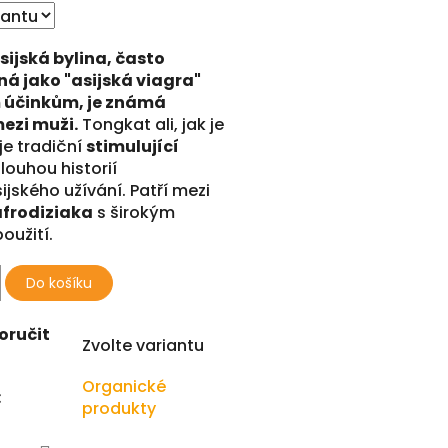
ijská bylina, často
á jako "asijská viagra"
m účinkům, je známá
ezi muži.
Tongkat ali, jak je
je tradiční
stimulující
dlouhou historií
jského užívání. Patří mezi
afrodiziaka
s širokým
oužití.
Do košíku
oručit
Zvolte variantu
Organické
:
produkty