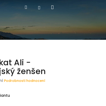
Nákupní
Hledat
Přihlášení
košík
at Ali -
jský ženšen
ní
Podrobnosti hodnocení
riantu