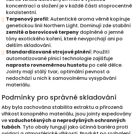
koncentrací a složení je v každé části stoprocentně
konzistentní.
Terpenový profil:
Autentické aroma věrně kopíruje
genetickou linii Northern Light. Dominují zde stabilní
zemité a borovicové terpeny
doplněné o jemné
tóny exotického koření, které nevyprchají ani po
delším skladování.
Standardizované strojové plnění:
Použití
automatizované plnicí technologie zajišťuje
naprosto rovnoměrnou hustotu
po celé délce.
Jointy mají stálý tvar, optimální pevnost a
nedochází u nich k samovolnému vysypávání
materiálu.
Podmínky pro správné skladování
Aby byla zachována stabilita extraktu a přirozená
vlhkost konopného materiálu, jsou jointy expedovány
ve
vzduchotěsných a neprodyšných ochranných
tubách
. Tyto obaly fungují jako účinná bariéra proti
oxidaci a atmosférické vlhkosti. Produkt po rozbalení