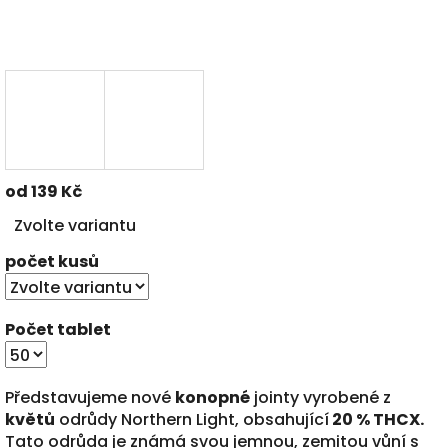
od
139 Kč
Měrná
Zvolte variantu
cena:
počet kusů
Počet tablet
Představujeme nové
konopné
jointy vyrobené z
květů
odrůdy Northern Light, obsahující
20 % THCX.
Tato odrůda je známá svou jemnou, zemitou vůní s