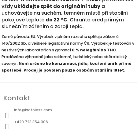
vždy
ukládejte zpět do originální tuby
a
uchovávejte na suchém, temném místě při stabilní
pokojové teplotě
do 22 °C
. Chraňte před přímým
slunečním zářením a zdroji tepla.
Země původu: EU. Výrobek v plném rozsahu splňuje zákon č.
146/2002 Sb. a veškeré legislativní normy ČR. Výrobek je testován v
nezávislých laboratořích s garancí
0 % nelegálního THC
.
Prodáváno výhradně jako reklamní, turistický nebo sběratelský
suvenýr.
Není určeno ke konzumaci, jídlu, kouření ani k přímé
spotřebě. Prodej je povolen pouze osobám starším 18 let.
Z
á
Kontakt
p
a
info
@
kratoless.com
t
+420 728 854 006
í