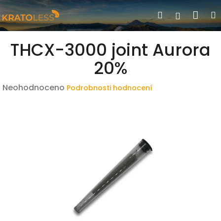
Přejít
Nák
Hledat
Přihlášen
na
obsah
koší
THCX-3000 joint Aurora
20%
Průměrné
Neohodnoceno
Podrobnosti hodnocení
hodnocení
produktu
je
0,0
z
5
hvězdiček.