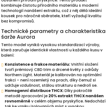
obsahem přírodní pryskyřice. Tento produkt
kombinuje čistotu přírodního materiálu s moderní
technologií nanášení extraktu, což z něj dělá ideální
kousek pro náročné sběratele, kteří vyžadují kvalitu
bez kompromisů.
Technické parametry a charakteristika
šarže Aurora
Tento model vyniká vysokou standardizací výroby,
která zaručuje identické vlastnosti u každého kusu v
balení:
Konzistence a frakce materiálu:
Vnitřní složení
tvoří prémiový CBD trim a drcené květy z odrůdy
Northern Light. Materiál je kalibrován na optimální
frakci – není rozemletý na prach, díky čemuž si
udržuje vzdušnost, stálou strukturu a nedrolí se.
Homogenní distribuce THCX:
Díky pokročilé
metodě zpracování je
20% extrakt THCX nanášen
rovnoměrně
v celém objemu pryskyřice. Nedochází
tak ke vzniku izolovaných míst s vysokou