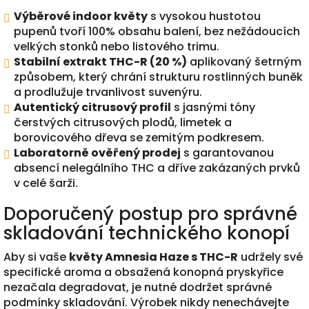
Výběrové indoor květy
s vysokou hustotou
pupenů tvoří 100% obsahu balení, bez nežádoucích
velkých stonků nebo listového trimu.
Stabilní extrakt THC-R (20 %)
aplikovaný šetrným
způsobem, který chrání strukturu rostlinných buněk
a prodlužuje trvanlivost suvenýru.
Autentický citrusový profil
s jasnými tóny
čerstvých citrusových plodů, limetek a
borovicového dřeva se zemitým podkresem.
Laboratorně ověřený prodej
s garantovanou
absencí nelegálního THC a dříve zakázaných prvků
v celé šarži.
Doporučený postup pro správné
skladování technického konopí
Aby si vaše
květy Amnesia Haze s THC-R
udržely své
specifické aroma a obsažená konopná pryskyřice
nezačala degradovat, je nutné dodržet správné
podmínky skladování. Výrobek nikdy nenechávejte