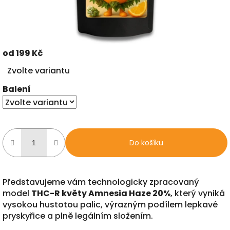
od
199 Kč
Měrná
Zvolte variantu
cena:
Balení
Do košíku
Představujeme vám technologicky zpracovaný
model
THC-R květy Amnesia Haze 20%
, který vyniká
vysokou hustotou palic, výrazným podílem lepkavé
pryskyřice a plně legálním složením.