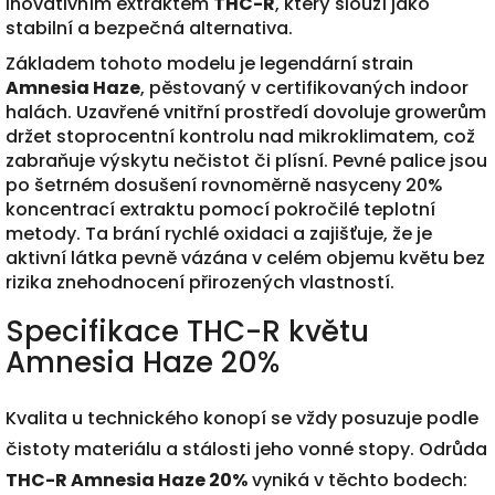
inovativním extraktem
THC-R
, který slouží jako
stabilní a bezpečná alternativa.
Základem tohoto modelu je legendární strain
Amnesia Haze
, pěstovaný v certifikovaných indoor
halách. Uzavřené vnitřní prostředí dovoluje growerům
držet stoprocentní kontrolu nad mikroklimatem, což
zabraňuje výskytu nečistot či plísní. Pevné palice jsou
po šetrném dosušení rovnoměrně nasyceny 20%
koncentrací extraktu pomocí pokročilé teplotní
metody. Ta brání rychlé oxidaci a zajišťuje, že je
aktivní látka pevně vázána v celém objemu květu bez
rizika znehodnocení přirozených vlastností.
Specifikace THC-R květu
Amnesia Haze 20%
Kvalita u technického konopí se vždy posuzuje podle
čistoty materiálu a stálosti jeho vonné stopy. Odrůda
THC-R Amnesia Haze 20%
vyniká v těchto bodech: