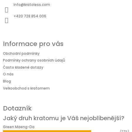
a
info
@
kratoless.com
t
+420 728 854 006
í
Informace pro vás
Obchodní podmínky
Podmínky ochrany osobních údajů
Často kladené dotazy
O nás
Blog
Velkoobchod s kratomem
Dotazník
Jaký druh kratomu je Váš nejoblíbenější?
Green Maeng-Da
(77%)