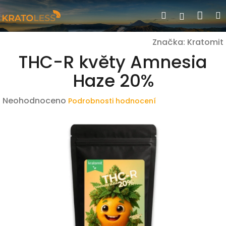
Přejít
Nák
Hledat
Přihlášen
na
obsah
koší
Značka:
Kratomit
THC-R květy Amnesia
Haze 20%
Průměrné
Neohodnoceno
Podrobnosti hodnocení
hodnocení
produktu
je
0,0
z
5
hvězdiček.