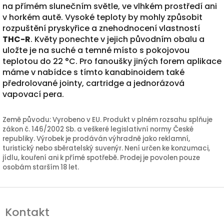
na přímém slunečním světle, ve vlhkém prostředí ani
v horkém autě. Vysoké teploty by mohly způsobit
rozpuštění pryskyřice a znehodnocení vlastností
THC-R
. Květy ponechte v jejich původním obalu a
uložte je na suché a temné místo s pokojovou
teplotou do 22 °C. Pro fanoušky jiných forem aplikace
máme v nabídce s tímto kanabinoidem také
předrolované jointy, cartridge a jednorázová
vapovací pera.
Země původu: Vyrobeno v EU. Produkt v plném rozsahu splňuje
zákon č. 146/2002 Sb. a veškeré legislativní normy České
republiky. Výrobek je prodáván výhradně jako reklamní,
turistický nebo sběratelský suvenýr. Není určen ke konzumaci,
jídlu, kouření ani k přímé spotřebě. Prodej je povolen pouze
osobám starším 18 let.
Z
á
Kontakt
p