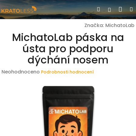
Přejít
Nák
Hledat
Přihlášen
na
obsah
koší
Značka:
MichatoLab
MichatoLab páska na
ústa pro podporu
dýchání nosem
Průměrné
Neohodnoceno
Podrobnosti hodnocení
hodnocení
produktu
je
0,0
z
5
hvězdiček.