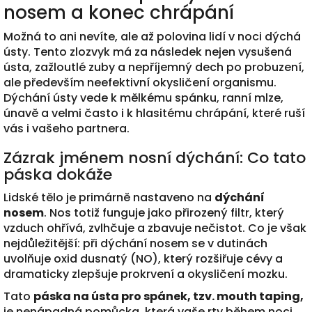
nosem a konec chrápání
Možná to ani nevíte, ale až polovina lidí v noci dýchá
ústy. Tento zlozvyk má za následek nejen vysušená
ústa, zažloutlé zuby a nepříjemný dech po probuzení,
ale především neefektivní okysličení organismu.
Dýchání ústy vede k mělkému spánku, ranní mlze,
únavě a velmi často i k hlasitému chrápání, které ruší
vás i vašeho partnera.
Zázrak jménem nosní dýchání: Co tato
páska dokáže
Lidské tělo je primárně nastaveno na
dýchání
nosem
. Nos totiž funguje jako přirozený filtr, který
vzduch ohřívá, zvlhčuje a zbavuje nečistot. Co je však
nejdůležitější: při dýchání nosem se v dutinách
uvolňuje oxid dusnatý (NO), který rozšiřuje cévy a
dramaticky zlepšuje prokrvení a okysličení mozku.
Tato
páska na ústa pro spánek, tzv. mouth taping,
je nenápadná pomůcka, která vaše rty během noci