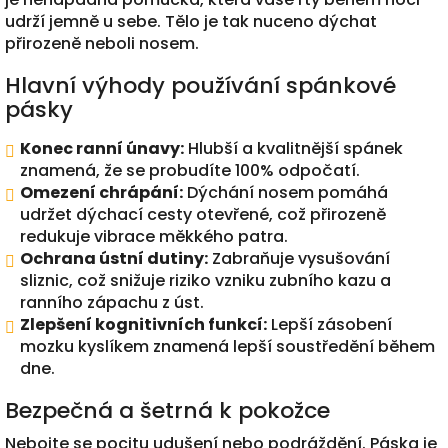
udrží jemně u sebe. Tělo je tak nuceno dýchat
přirozeně neboli nosem.
Hlavní výhody používání spánkové
pásky
Konec ranní únavy:
Hlubší a kvalitnější spánek
znamená, že se probudíte 100% odpočatí.
Omezení chrápání:
Dýchání nosem pomáhá
udržet dýchací cesty otevřené, což přirozeně
redukuje vibrace měkkého patra.
Ochrana ústní dutiny:
Zabraňuje vysušování
sliznic, což snižuje riziko vzniku zubního kazu a
ranního zápachu z úst.
Zlepšení kognitivních funkcí:
Lepší zásobení
mozku kyslíkem znamená lepší soustředění během
dne.
Bezpečná a šetrná k pokožce
Nebojte se pocitu udušení nebo podráždění. Páska je