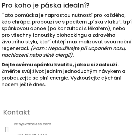
Pro koho je páska ideální?
Tato pomůcka je naprostou nutností pro každého,
kdo chrápe, probouzí se s pocitem „písku v krku“, trpí
spánkovou apnoe (po konzultaci s lékařem), nebo
pro všechny fanoušky biohackingu a zdravého
životního stylu, kteří chtějí maximalizovat svou noční
regeneraci.
(Pozn.: Nepoužívejte při ucpaném nosu,
nachlazení nebo silné alergii).
Dejte svému spánku kvalitu, jakou si zaslouží.
Změňte svůj život jedním jednoduchým návykem a
probouzejte se plní energie. Vyzkoušejte dýchání
nosem ještě dnes.
Z
á
Kontakt
p
a
info
@
kratoless.com
t