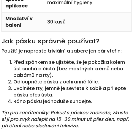
maximální hygieny
aplikace
Množství v
30 kusů
balení
Jak pásku správně používat?
Použití je naprosto triviální a zabere jen pár vteřin:
Před spánkem se ujistěte, že je pokožka kolem
úst suchá a čistá (bez mastných krémů nebo
balzámů na rty).
Odloupněte pásku z ochranné fólie.
Uvolněte rty, jemně je sevřete k sobě a přilepte
pásku přes ústa.
Ráno pásku jednoduše sundejte.
Tip pro začátečníky: Pokud s páskou začínáte, zkuste
si ji pro zvyk nalepit na 15–30 minut už přes den, např.
při čtení nebo sledování televize.