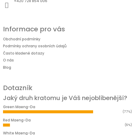
+420 728 854 006
í
Informace pro vás
Obchodní podmínky
Podmínky ochrany osobních údajů
Často kladené dotazy
O nás
Blog
Dotazník
Jaký druh kratomu je Váš nejoblíbenější?
Green Maeng-Da
(77%)
Red Maeng-Da
(6%)
White Maeng-Da