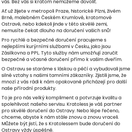
vás. Bez vás si kratom nemůžeme dovolit.
Ať už žijete v metropoli Praze, historické Plzni, živém
Brně, malebném Českém Krumlově, kratomové
Ostravě, nebo kdekoli jinde v této skvělé zemi,
nemusíte čekat dlouho na doručení vašich snů!
Pro rychlé a bezpečné doručení pracujeme s
nejlepšími kurýrními službami v Česku, jako jsou
Zásilkovna a PPL. Tyto služby nám umožňují zaručit
bezpečné a včasné doručení přímo k vašim dveřím.
O Ostravu se staráme s láskou a péčí a vybudovali jsme
silné vztahy s našimi tamními zákazníky. Zjistili jsme, že
mnozí z vás rádi k nám opakovaně přicházejí pro další
naše přírodní produkty.
To je pro nás velký kompliment a potvrzuje kvalitu a
spolehlivost našeho servisu. Kratoless je váš partner
pro skvělé doručení do Ostravy. Nebo lépe řečeno,
chceme, abyste k nám stále znovu a znovu vraceli.
Můžete být jistí, že s Kratolessem bude doručení do
Ostravy vždy úspěšné.