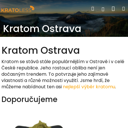
Přejít
Nák
Hledat
Přihlášen
na
obsah
koší
Kratom Ostrava
Kratom Ostrava
Kratom se stává stále populárnějším v Ostravě i v celé
České republice. Jeho rostoucí obliba není jen
dočasným trendem. To potvrzuje jeho zajímavé
vlastnosti a různé možnosti využití. Jsme hrdí, že
můžeme nabídnout ten asi
nejlepší výběr kratomu
.
Doporučujeme