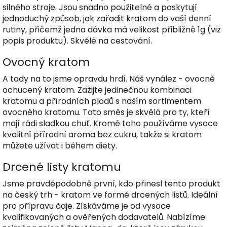
silného stroje. Jsou snadno použitelné a poskytují
jednoduchý způsob, jak zařadit kratom do vaší denní
rutiny, přičemž jedna dávka má velikost přibližně 1g (viz
popis produktu). Skvělé na cestování.
Ovocný kratom
A tady na to jsme opravdu hrdí. Náš vynález - ovocně
ochucený kratom. Zažijte jedinečnou kombinaci
kratomu a přírodních plodů s naším sortimentem
ovocného kratomu. Tato směs je skvělá pro ty, kteří
mají rádi sladkou chuť. Kromě toho používáme vysoce
kvalitní přírodní aroma bez cukru, takže si kratom
můžete užívat i během diety.
Drcené listy kratomu
Jsme pravděpodobně první, kdo přinesl tento produkt
na český trh - kratom ve formě drcených listů. Ideální
pro přípravu čaje. Získáváme je od vysoce
kvalifikovaných a ověřených dodavatelů. Nabízíme