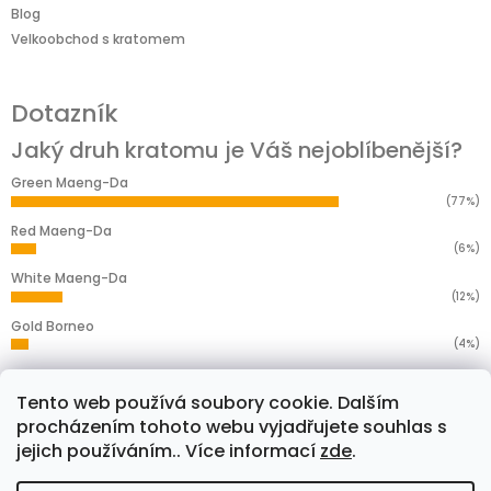
Blog
Velkoobchod s kratomem
Dotazník
Jaký druh kratomu je Váš nejoblíbenější?
Green Maeng-Da
(77%)
Red Maeng-Da
(6%)
White Maeng-Da
(12%)
Gold Borneo
(4%)
Yellow Borneo
(1%)
Tento web používá soubory cookie. Dalším
Počet hlasů:
276
procházením tohoto webu vyjadřujete souhlas s
jejich používáním.. Více informací
zde
.
Facebook