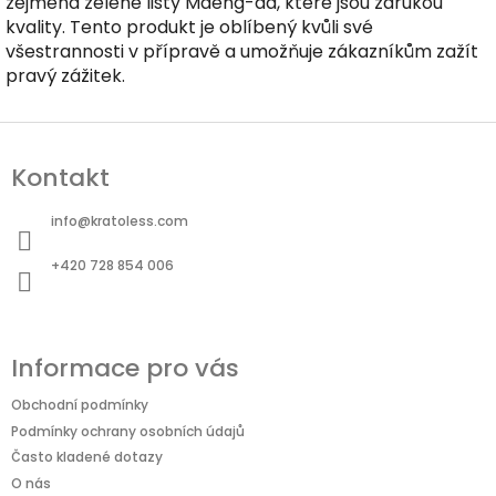
zejména zelené listy Maeng-da, které jsou zárukou
kvality. Tento produkt je oblíbený kvůli své
všestrannosti v přípravě a umožňuje zákazníkům zažít
pravý zážitek.
Z
á
Kontakt
p
a
info
@
kratoless.com
t
+420 728 854 006
í
Informace pro vás
Obchodní podmínky
Podmínky ochrany osobních údajů
Často kladené dotazy
O nás