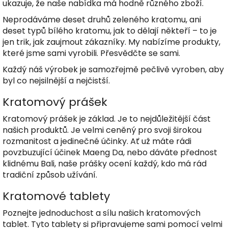
ukazuje, že naše nabídka má hodně různého zboží.
Neprodáváme deset druhů zeleného kratomu, ani
deset typů bílého kratomu, jak to dělají někteří – to je
jen trik, jak zaujmout zákazníky. My nabízíme produkty,
které jsme sami vyrobili. Přesvědčte se sami.
Každý náš výrobek je samozřejmě pečlivě vyroben, aby
byl co nejsilnější a nejčistší.
Kratomový prášek
Kratomový prášek je základ. Je to nejdůležitější část
našich produktů. Je velmi ceněný pro svoji širokou
rozmanitost a jedinečné účinky. Ať už máte rádi
povzbuzující účinek Maeng Da, nebo dáváte přednost
klidnému Bali, naše prášky ocení každý, kdo má rád
tradiční způsob užívání.
Kratomové tablety
Poznejte jednoduchost a sílu našich kratomových
tablet. Tyto tablety si připravujeme sami pomocí velmi