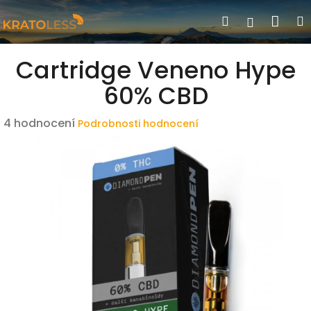
Přejít
Nák
Hledat
Přihlášen
na
obsah
koší
Cartridge Veneno Hype
60% CBD
Průměrné
4 hodnocení
Podrobnosti hodnocení
hodnocení
produktu
je
3,5
z
5
hvězdiček.