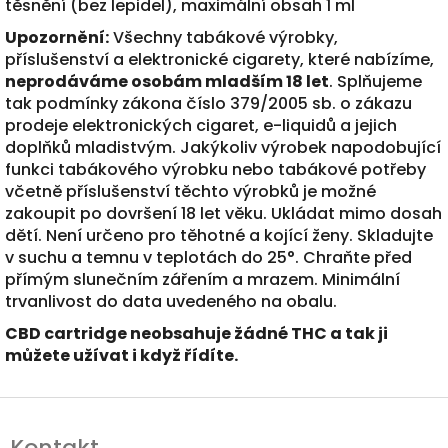
těsnění (bez lepidel), maximální obsah 1 ml
Upozornění:
Všechny tabákové výrobky,
příslušenství a elektronické cigarety, které nabízíme,
neprodáváme osobám mladším 18 let
. Splňujeme
tak podmínky zákona číslo 379/2005 sb. o zákazu
prodeje elektronických cigaret, e-liquidů a jejich
doplňků mladistvým. Jakýkoliv výrobek napodobující
funkci tabákového výrobku nebo tabákové potřeby
včetně příslušenství těchto výrobků je možné
zakoupit po dovršení 18 let věku. Ukládat mimo dosah
dětí. Není určeno pro těhotné a kojící ženy. Skladujte
v suchu a temnu v teplotách do 25°. Chraňte před
přímým slunečním zářením a mrazem. Minimální
trvanlivost do data uvedeného na obalu.
CBD cartridge neobsahuje žádné THC a tak ji
můžete užívat i když řídíte.
Z
á
Kontakt