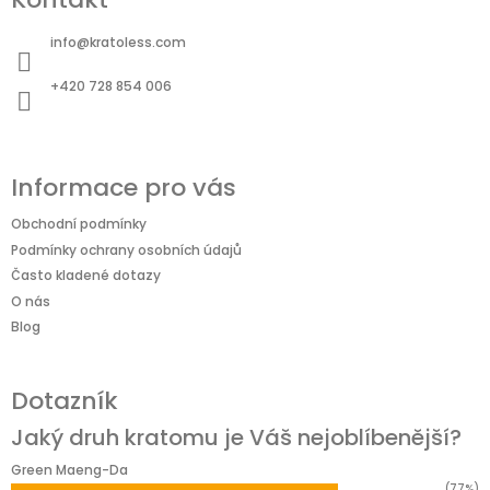
p
a
info
@
kratoless.com
t
+420 728 854 006
í
Informace pro vás
Obchodní podmínky
Podmínky ochrany osobních údajů
Často kladené dotazy
O nás
Blog
Dotazník
Jaký druh kratomu je Váš nejoblíbenější?
Green Maeng-Da
(77%)