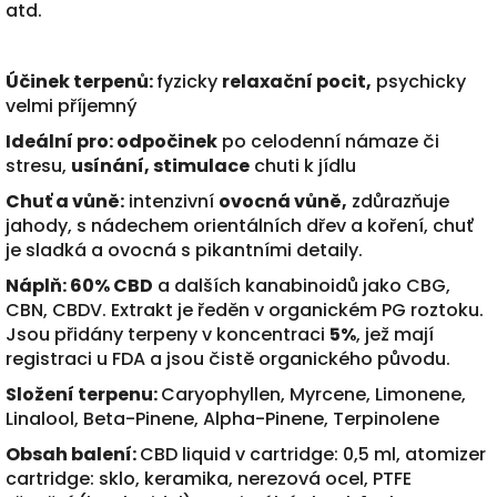
atd.
Účinek terpenů:
fyzicky
relaxační pocit,
psychicky
velmi příjemný
Ideální pro:
odpočinek
po celodenní námaze či
stresu,
usínání, stimulace
chuti k jídlu
Chuť a vůně:
intenzivní
ovocná vůně,
zdůrazňuje
jahody, s nádechem orientálních dřev a koření, chuť
je sladká a ovocná s pikantními detaily.
Náplň: 60% CBD
a dalších kanabinoidů jako CBG,
CBN, CBDV. Extrakt je ředěn v organickém PG roztoku.
Jsou přidány terpeny v koncentraci
5%
, jež mají
registraci u FDA a jsou čistě organického původu.
Složení terpenu:
Caryophyllen, Myrcene, Limonene,
Linalool, Beta-Pinene, Alpha-Pinene, Terpinolene
Obsah balení:
CBD liquid v cartridge: 0,5 ml, atomizer
cartridge: sklo, keramika, nerezová ocel, PTFE