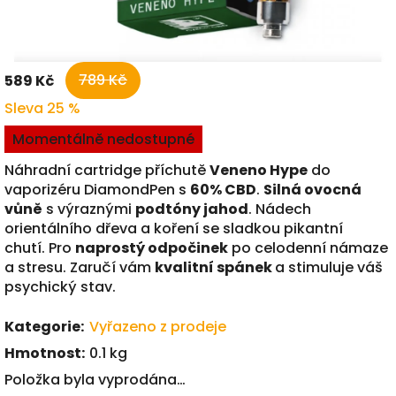
789 Kč
589 Kč
Sleva 25 %
Měrná
Momentálně nedostupné
cena:
Náhradní cartridge příchutě
Veneno Hype
do
vaporizéru DiamondPen s
60% CBD
.
Silná ovocná
vůně
s výraznými
podtóny jahod
. Nádech
orientálního dřeva a koření se sladkou pikantní
chutí. Pro
naprostý odpočinek
po celodenní námaze
a stresu. Zaručí vám
kvalitní spánek
a stimuluje váš
psychický stav.
Kategorie
:
Vyřazeno z prodeje
Hmotnost
:
0.1 kg
Položka byla vyprodána…