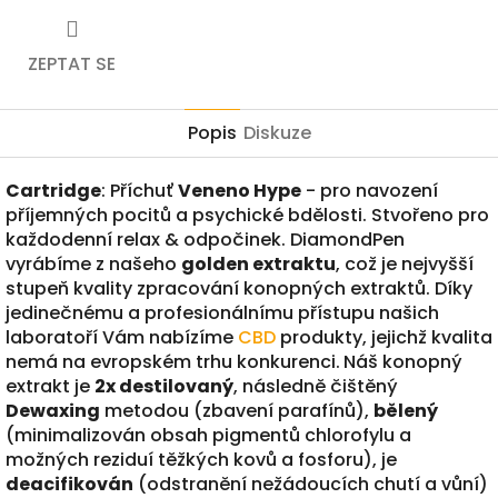
ZEPTAT SE
Popis
Diskuze
Cartridge
: Příchuť
Veneno Hype
- pro navození
příjemných pocitů a psychické bdělosti. S
tvořeno pro
každodenní relax & odpočinek. DiamondPen
vyrábíme z našeho
golden extraktu
, což je nejvyšší
stupeň kvality zpracování konopných extraktů. Díky
jedinečnému a profesionálnímu přístupu našich
laboratoří Vám nabízíme
CBD
produkty, jejichž kvalita
nemá na evropském trhu konkurenci.
Náš konopný
extrakt je
2x destilovaný
, následně čištěný
Dewaxing
metodou (zbavení parafínů),
bělený
(minimalizován obsah pigmentů chlorofylu a
možných reziduí těžkých kovů a fosforu), je
deacifikován
(odstranění nežádoucích chutí a vůní)