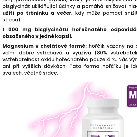
bisglycinát uklidňující účinky a pomáhá snižovat hla
užití po tréninku a večer
, kdy může pomoci snížit
stresu).
1 000 mg bisglycinátu hořečnatého odpovíd
obsaženého v jedné kapsli.
Magnesium v chelátové formě:
hořčík vázaný na a
velmi dobře vstřebává a využívá (80% vstřebatel
vstřebatelnost oxidu hořečnatého pouze 4 %. Náš vý
ani při vyšších dávkách. Tato forma hořčíku je id
svalech, včetně srdce.