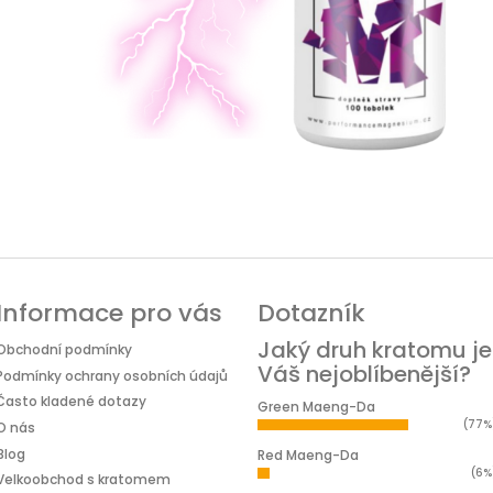
Informace pro vás
Dotazník
Jaký druh kratomu je
Obchodní podmínky
Váš nejoblíbenější?
Podmínky ochrany osobních údajů
Často kladené dotazy
Green Maeng-Da
(77%
O nás
Blog
Red Maeng-Da
(6%
Velkoobchod s kratomem