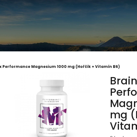
x Performance Magnesium 1000 mg (Hořčík + Vitamín B6)
Brai
Perf
Magn
mg (
Vita