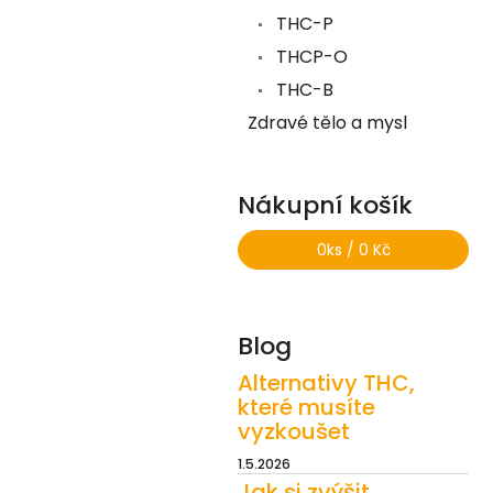
THC-P
THCP-O
THC-B
Zdravé tělo a mysl
Nákupní košík
0
ks /
0 Kč
Blog
Alternativy THC,
které musíte
vyzkoušet
1.5.2026
Jak si zvýšit