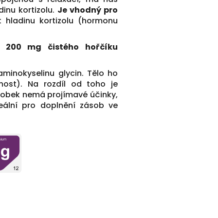
dinu kortizolu.
Je vhodný pro
 hladinu kortizolu (hormonu
á 200 mg čistého hořčíku
minokyselinu glycin. Tělo ho
nost). Na rozdíl od toho je
robek nemá projímavé účinky,
eální pro doplnění zásob ve