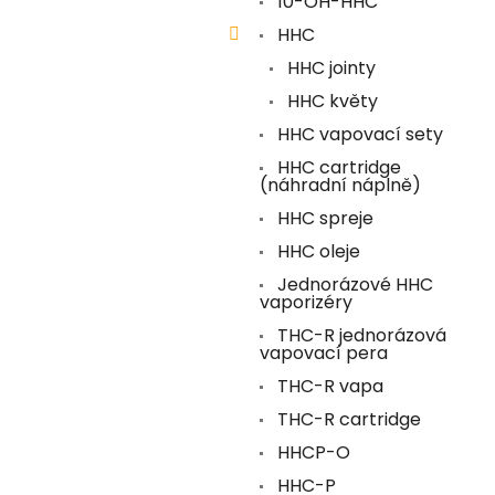
10-OH-HHC
HHC
HHC jointy
HHC květy
HHC vapovací sety
HHC cartridge
(náhradní náplně)
HHC spreje
HHC oleje
Jednorázové HHC
vaporizéry
THC-R jednorázová
vapovací pera
THC-R vapa
THC-R cartridge
HHCP-O
HHC-P