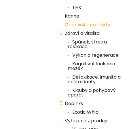
í
THX
p
Kanna
a
Organické produkty
n
Zdraví a vitalita
e
Spánek, stres a
l
relaxace
Výkon a regenerace
Kognitivní funkce a
mozek
Detoxikace, imunita a
antioxidanty
Klouby a pohybový
aparát
Doplňky
Exotic Whip
Vyřazeno z prodeje