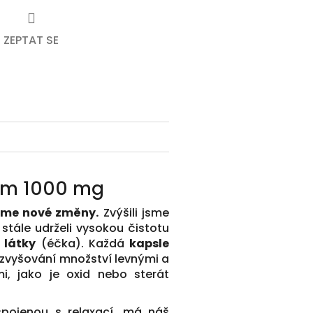
ZEPTAT SE
um 1000 mg
jsme nové změny.
Zvýšili jsme
stále udrželi vysokou čistotu
 látky
(éčka). Každá
kapsle
 zvyšování množství levnými a
i, jako je oxid nebo sterát
 spojenou s relaxací, má náš