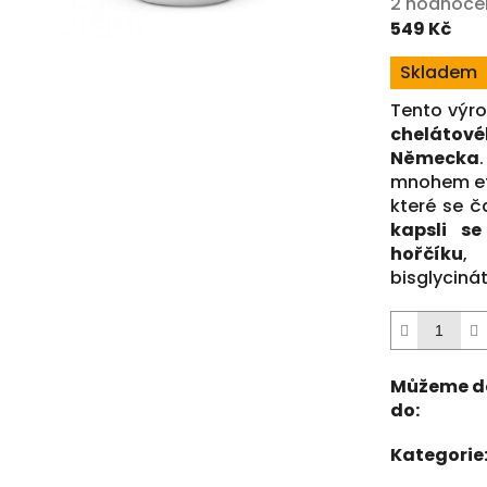
Průměrné
2 hodnoce
hodnocení
549 Kč
produktu
Měrná
Skladem
je
cena:
5,0
Tento výr
z
chelátové
5
Německa
hvězdiček.
mnohem efe
které se č
kapsli s
hořčíku
,
bisglyciná
Můžeme d
do:
Kategorie