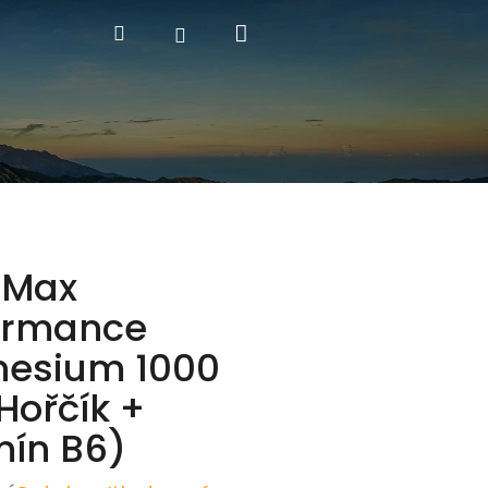
Nákupní
Hledat
Přihlášení
košík
nMax
ormance
esium 1000
Hořčík +
mín B6)