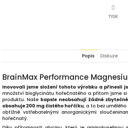
TISK
Popis
Diskuze
BrainMax Performance Magnesi
Inovovali jsme složení tohoto výrobku a přinesli 
množství bisglycinátu hořečnatého a přitom jsme si 
produktu. Naše
kapsle neobsahují žádné zbytečné
obsahuje 200 mg čistého hořčíku
, a to bez umělého
obtížně vstřebatelnými anorganickými sloučeninam
hořečnatý.
Díky přítomnosti glycinu, který je aminokyselinou