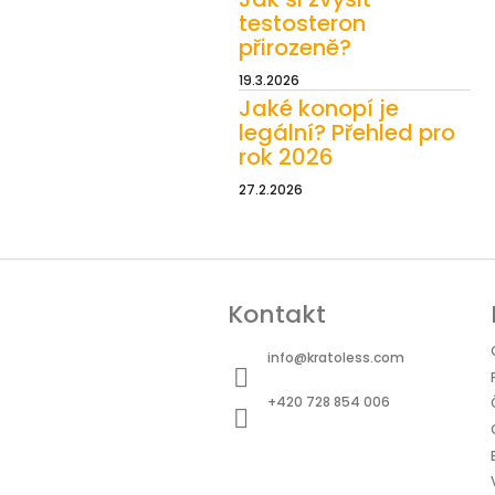
testosteron
přirozeně?
19.3.2026
Jaké konopí je
legální? Přehled pro
rok 2026
27.2.2026
Z
á
Kontakt
p
a
info
@
kratoless.com
t
+420 728 854 006
í