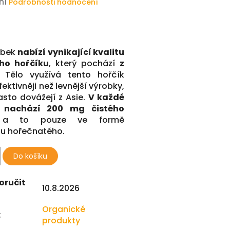
ní
Podrobnosti hodnocení
obek
nabízí vynikající kvalitu
ho hořčíku
, který pochází
z
. Tělo využívá tento hořčík
ktivněji než levnější výrobky,
asto dovážejí z Asie.
V každé
e nachází 200 mg čistého
 a to pouze ve formě
tu hořečnatého.
Do košíku
oručit
10.8.2026
Organické
:
produkty