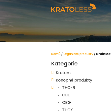
Přejít
na
obsah
Domů
/
Organické produkty
/
BrainMa
P
Kategorie
Přeskočit
o
kategorie
s
Kratom
t
Konopné produkty
r
THC-R
a
CBD
n
CBG
n
THCX