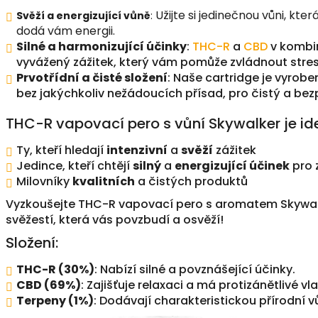
Užijte si jedinečnou vůni, kte
Svěží a energizující vůně
:
dodá vám energii.
Silné a harmonizující účinky
:
THC-R
a
CBD
v kombin
vyvážený zážitek, který vám pomůže zvládnout stres
Prvotřídní a čisté složení
: Naše cartridge je vyrobe
bez jakýchkoliv nežádoucích přísad, pro čistý a bez
THC-R vapovací pero s vůní Skywalker je ide
Ty, kteří hledají
intenzivní
a
svěží
zážitek
Jedince, kteří chtějí
silný
a
energizující účinek
pro 
Milovníky
kvalitních
a čistých produktů
Vyzkoušejte THC-R vapovací pero s aromatem Skywalk
svěžestí, která vás povzbudí a osvěží!
Složení:
THC-R (30%)
: Nabízí silné a povznášející účinky.
CBD (69%)
: Zajišťuje relaxaci a má protizánětlivé vl
Terpeny (1%)
: Dodávají charakteristickou přírodní vů