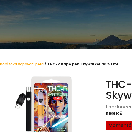
norázová vapovací pera
/
THC-R Vape pen Skywalker 30% 1 ml
THC-
Skyw
Průměrné
1 hodnocen
hodnocení
599 Kč
produktu
Měrná
Momentál
je
cena: