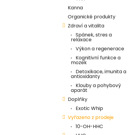
í
Kanna
p
Organické produkty
a
Zdraví a vitalita
n
Spánek, stres a
e
relaxace
l
Výkon a regenerace
Kognitivní funkce a
mozek
Detoxikace, imunita a
antioxidanty
Klouby a pohybový
aparát
Doplňky
Exotic Whip
Vyřazeno z prodeje
10-OH-HHC