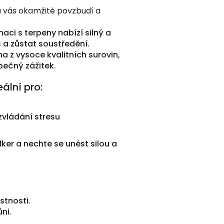
rá vás okamžitě povzbudí a
aci s terpeny nabízí silný a
 a zůstat soustředění.
na z vysoce kvalitních surovin,
pečný zážitek.
ální pro:
zvládání stresu
er a nechte se unést silou a
astnosti.
ni.