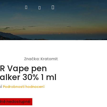
Nákupní
Hledat
Přihlášení
košík
Značka:
Kratomit
R Vape pen
alker 30% 1 ml
í
Podrobnosti hodnocení
ně nedostupné