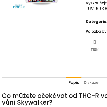
5,0
Vyzkoušejt
z
THC-R s
če
5
hvězdiček.
Kategorie
Položka b
TISK
Popis
Diskuze
Co můžete očekávat od THC-R v
vůní Skywalker?