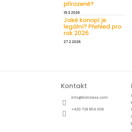
přirozeně?
19.3.2026
Jaké konopí je
legální? Přehled pro
rok 2026
27.2.2026
Z
á
Kontakt
p
a
info
@
kratoless.com
t
+420 728 854 006
í