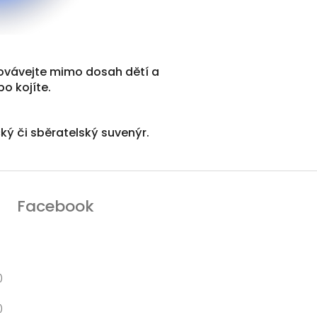
hovávejte mimo dosah dětí a
o kojíte.
cký či sběratelský suvenýr.
Facebook
)
)