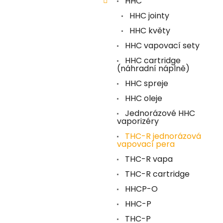
HHC
HHC jointy
HHC květy
HHC vapovací sety
HHC cartridge
(náhradní náplně)
HHC spreje
HHC oleje
Jednorázové HHC
vaporizéry
THC-R jednorázová
vapovací pera
THC-R vapa
THC-R cartridge
HHCP-O
HHC-P
THC-P