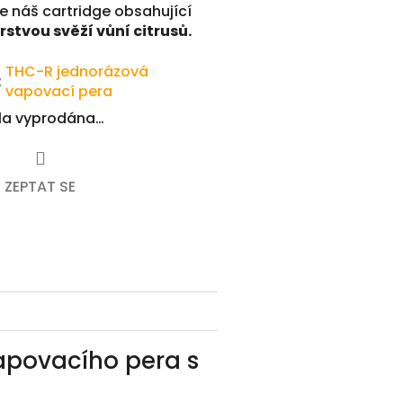
e náš cartridge obsahující
rstvou svěží vůní citrusů.
THC-R jednorázová
:
vapovací pera
yla vyprodána…
ZEPTAT SE
apovacího pera s