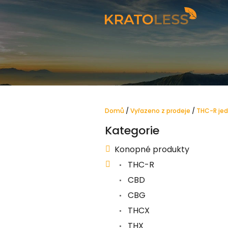
Přejít
na
obsah
Domů
/
Vyřazeno z prodeje
/
THC-R jed
P
Kategorie
Přeskočit
o
kategorie
s
Konopné produkty
t
THC-R
r
CBD
a
CBG
n
THCX
n
THX