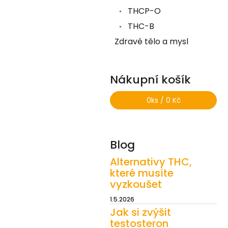
THCP-O
THC-B
Zdravé tělo a mysl
Nákupní košík
0
ks /
0 Kč
Blog
Alternativy THC,
které musíte
vyzkoušet
1.5.2026
Jak si zvýšit
testosteron