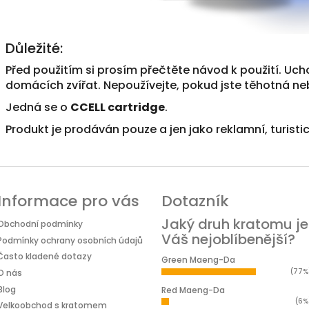
Důležité:
Před použitím si prosím přečtěte návod k použití. Uc
domácích zvířat. Nepoužívejte, pokud jste těhotná neb
Jedná se o
CCELL cartridge
.
Produkt je prodáván pouze a jen jako reklamní, turisti
Informace pro vás
Dotazník
Jaký druh kratomu je
Obchodní podmínky
Váš nejoblíbenější?
Podmínky ochrany osobních údajů
Často kladené dotazy
Green Maeng-Da
(77%
O nás
Blog
Red Maeng-Da
(6%
Velkoobchod s kratomem